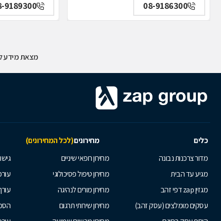
8-9189300
08-9186300
מצאת מידע לא
כלים
מחירונים
(לכל המחירונים)
מדור צרכנות נבונה
מחירון רופאי שיניים
גישור
מגיע עד הבית
מחירון טיפול פסיכולוגי
עורכי
מגזין zap דפי זהב
מחירון מורים לנהיגה
עורך
עסקים מומלצים (עסק זהב)
מחירון שירותי תרגום
הסכם