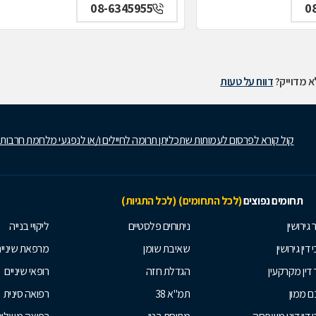
08-6345955
0
 מדוייק?
דווח על טעות
קול קורא לפרסום לעמותות שתכליתן תרומה לחיילים ו/או לנפגעי מלחמת חרבות
תחומים נפוצים
(לכל התחומים)
(לכל התגיות)
 גירושין
ניתוחים פלסטיים
ליקויי בנייה
 דין גירושין
שאיבת שומן
מרפאת שיניי
 דין מקרקעין
הגדלת חזה
רופאי שיניים
 ממון
תמ"א 38
רפואה סינית