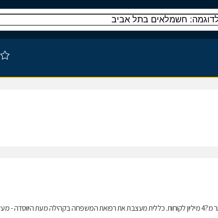
כללית, ארגון הבריאות הגדול והמתקדם בישראל, מעניקה שירותים רפואיים ליותר מ?4 מיליון לקוחות. כללית מעצבת את רפואת המשפחה בקהילה מעת היווסדה - מ