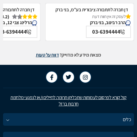
דן חברה לתחבורה ציבורית בע"מ, בני ברק
דן חברה לתחבורה צי
לעסק זה אין חוות דעת
(3.2)
הרב רבינוב, בני ברק
הרלינג צבי 12, בני ברק
03-6394444
03-6394444
מצאת מידע לא מדוייק?
דווח על טעות
קול קורא לפרסום לעמותות שתכליתן תרומה לחיילים ו/או לנפגעי מלחמת
חרבות ברזל
כלים