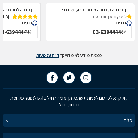
דן חברה לתחבורה ציבורית בע"מ, בת ים
דן חברה לתחבורה צי
לעסק זה אין חוות דעת
(4.8)
בת ים
בת ים
03-6394444
03-6394444
מצאת מידע לא מדוייק?
דווח על טעות
קול קורא לפרסום לעמותות שתכליתן תרומה לחיילים ו/או לנפגעי מלחמת
חרבות ברזל
כלים