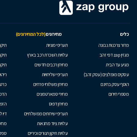
כלים
מחירונים
(לכל המחירונים)
מדור צרכנות נבונה
תעריפי מוניות
תיקון
מגזין zap דפי זהב
עלויות השכרת רכב בארץ
תיקו
מגיע עד הבית
מחירון רכבים חדשים
תיקו
עסקים מומלצים (עסק זהב)
תעריפי שליחויות
ריהו
הוסף עסק בחינם
מחירון משלוחי פרחים
כרטי
מספרי חירום
מחירי סמארטפונים
הדפ
מחירון דפוס
הזמנ
תעריפי שירותים ממשלתיים
דיו 
עלויות ציוד מחנאות
מחש
עלויות תיקון תנורים וכיריים
ספקי