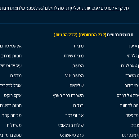
קול קורא לפרסום לעמותות שתכליתן תרומה לחיילים ו/או לנפגעי מלחמת חרבות
תחומים נפוצים
(לכל התחומים)
(לכל התגיות)
 אייפון
מוניות
אינסטלטורים
ן גלקסי
מוניות שירות
חנויות פרחים
ן טאבלטים
הסעות
עיסויים וטיפולי
ט משרדי
הסעות VIP
מדפים
סי ביקור
שליחויות
אוכל לכלבים
סה על קנבס
השכרת רכב בארץ
אקס בוקס
ות לחתונה
בנקים
חנויות רהיטים
למדפסת
אביזרי רכב
מכונות קפה
בים
שילוח בינלאומי
משתלות
 אינטרנט
כרטיסי אשראי
טפטים ומדבקו