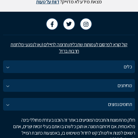
מצאת מידע לא מדוייק?
דווח על טעות
קול קורא לפרסום לעמותות שתכליתן תרומה לחיילים ו/או לנפגעי מלחמת
חרבות ברזל
כלים
מחירונים
תחומים נפוצים
חלק מהתמונות והתכנים המופיעים באתר זה הוכנו בעזרת מחוללי בינה
מלאכותית. אם זיהיתם תמונה או תוכן כלשהו בו אתם בעלי זכויות יוצרים, אתם
רשאים לפנות אלינו ולבקש לחדול משימוש בו, באמצעות כתובת המייל