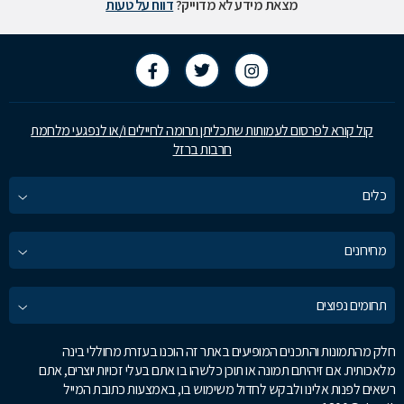
מצאת מידע לא מדוייק?
דווח על טעות
קול קורא לפרסום לעמותות שתכליתן תרומה לחיילים ו/או לנפגעי מלחמת
חרבות ברזל
כלים
מחירונים
תחומים נפוצים
חלק מהתמונות והתכנים המופיעים באתר זה הוכנו בעזרת מחוללי בינה
מלאכותית. אם זיהיתם תמונה או תוכן כלשהו בו אתם בעלי זכויות יוצרים, אתם
רשאים לפנות אלינו ולבקש לחדול משימוש בו, באמצעות כתובת המייל