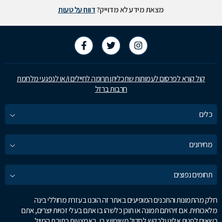
מצאת מידע לא מדוייק?
דווח על טעות
קול קורא לפרסום לעמותות שתכליתן תרומה לחיילים ו/או לנפגעי מלחמת
חרבות ברזל
כלים
מחירונים
תחומים נפוצים
חלק מהתמונות והתכנים המופיעים באתר זה הוכנו בעזרת מחוללי בינה
מלאכותית. אם זיהיתם תמונה או תוכן כלשהו בו אתם בעלי זכויות יוצרים, אתם
רשאים לפנות אלינו ולבקש לחדול משימוש בו, באמצעות כתובת המייל