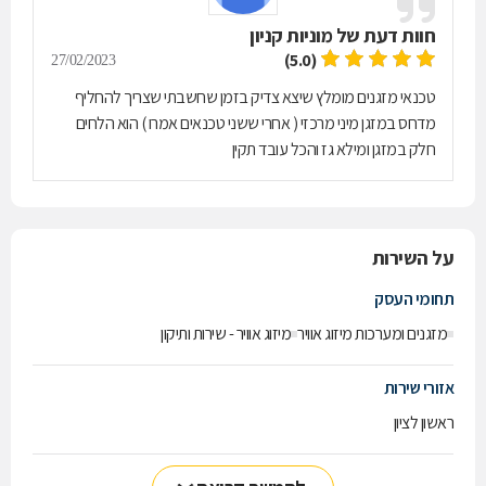
חוות דעת של
מוניות קניון
(5.0)
27/02/2023
טכנאי מזגנים מומלץ שיצא צדיק בזמן שחשבתי שצריך להחליף
מדחס במזגן מיני מרכזי ( אחרי ששני טכנאים אמרו ) הוא הלחים
חלק במזגן ומילא גז והכל עובד תקין
על השירות
תחומי העסק
מזגנים ומערכות מיזוג אוויר
מיזוג אוויר - שירות ותיקון
אזורי שירות
ראשון לציון