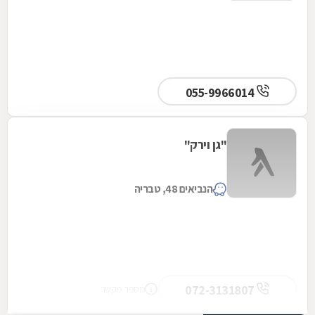
055-9966014
"גן וירק"
הנביאים 48, טבריה
072-3131807
מספר מקשר