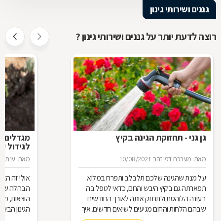
גננים ושירותי גינון
רוצה לדעת יותר על גננים ושירותי גינון ?
גן גני - תחזוקת הגינה בקיץ
מגדלים א
לגידול יר
מאת: מערכת דפי זהב
10/08/2021
מאת: ענת ני
על מנת שהגינה שלכם תלבלב ותפרח במלוא
אולי זה הצו
תפארתה גם בקיץ היבש והחם, כדאי לטפל בה
הבהלה שהמז
בעונה הלוהטת ולתחזק אותה לאורך החודשים
הוצאות, מה
שבהם הלחות והחום מגיעים לשיאים חדשים. איך
הגינון הבית
בדיוק עושים זאת? כל הפרטים לחובבי הגינון
ירקות, פירו