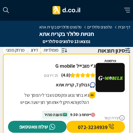
דף הבית
טלפונים סלולריים
טלפונים סלולריים בקרית אתא
חנויות סלולר בקרית אתא
נמצאו 13 טלפונים סלולריים
סינון תוצאות
פופולריות
דירוג
מרחק ממני
פרסומת
ג'י מובייל G mobile
(4.8)
25 דירוגים
זבולון 7, קרית אתא
גיא בחור צנוע ומקסים נשבר לי המסך של
הטלפון והוא תיקן לי אותו תוך חצי שעה אם יש
לכם בעיה בסלולרי תבואו אחלה שירות ויחס
ייפתח ב-9:30
מענה מהיר
אנושי מהלב
יצירת קשר
שלח וואטסאפ
072-3234939