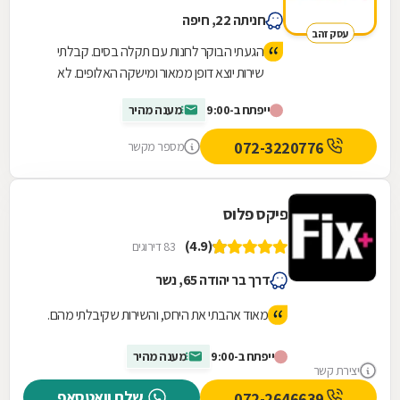
חניתה 22, חיפה
עסק זהב
הגעתי הבוקר לחנות עם תקלה בסים. קבלתי
שירות יוצא דופן ממאור ומישקה האלופים. לא
שחררו אותי עד שהבעייה טופלה, בסבלנות
ייפתח ב-9:00
מענה מהיר
ובאדיבות. הייתי ואשאר לקוחה נאמנה שלהם.
תודה רבה!
072-3220776
מספר מקשר
פיקס פלוס
(4.9)
83 דירוגים
דרך בר יהודה 65, נשר
מאוד אהבתי את היחס, והשירות שקיבלתי מהם.
ייפתח ב-9:00
מענה מהיר
יצירת קשר
שלח וואטסאפ
072-2646639