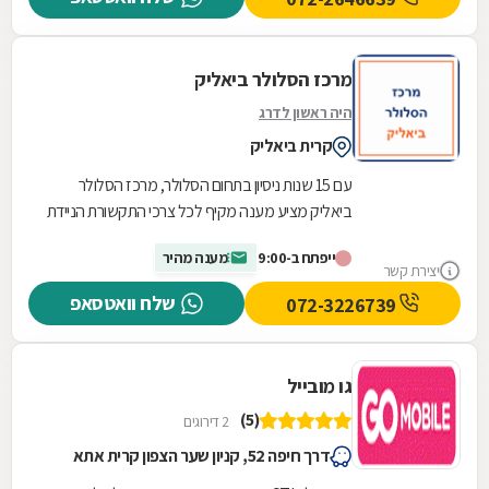
מרכז הסלולר ביאליק
היה ראשון לדרג
קרית ביאליק
עם 15 שנות ניסיון בתחום הסלולר, מרכז הסלולר
ביאליק מציע מענה מקיף לכל צרכי התקשורת הניידת
שלכם. המרכז מתמחה במכירת מגוון רחב של
ייפתח ב-9:00
מענה מהיר
מכשירים...
יצירת קשר
שלח וואטסאפ
072-3226739
גו מובייל
(5)
2 דירוגים
דרך חיפה 52, קניון שער הצפון קרית אתא