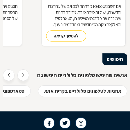
אם השם Reboot מהדהד לכם וייב של עתידנות
וחדשנות, יש לזה סיבה טובה: מדובר בחנות
החסרונות ו
שמוכרת את כל דגמי האייפונים, הטאבלטים
של הסמארט
והאלקטרוניקה הכי חדשים ומתקדמים בענף.
והשוס: מעבדת תיקונים in house
להמשך קריאה
חיפושים
אנשים שחיפשו טלפונים סלולריים חיפשו גם
אוזניות לטלפונים סלולריים בקרית אתא
סמארטפונים (smartphone) בקרית 