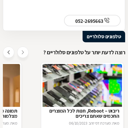
052-2695663
טלפונים סלולריים
רוצה לדעת יותר על טלפונים סלולריים ?
ריבוט – Reboot, חנות לכל המוצרים
תמונה מנ
החכמים שאתם צריכים
מצלמות ה
מאת: מערכת דפי זהב
06/10/2023
מאת: מערכת 