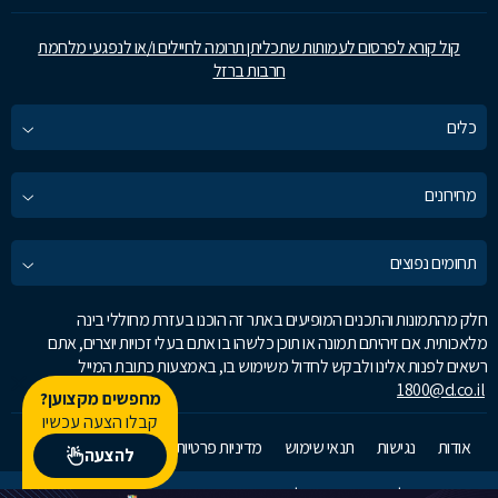
קול קורא לפרסום לעמותות שתכליתן תרומה לחיילים ו/או לנפגעי מלחמת
חרבות ברזל
כלים
מחירונים
תחומים נפוצים
חלק מהתמונות והתכנים המופיעים באתר זה הוכנו בעזרת מחוללי בינה
מלאכותית. אם זיהיתם תמונה או תוכן כלשהו בו אתם בעלי זכויות יוצרים, אתם
רשאים לפנות אלינו ולבקש לחדול משימוש בו, באמצעות כתובת המייל
1800@d.co.il
מחפשים מקצוען?
קבלו הצעה עכשיו
אודות
נגישות
תנאי שימוש
מדיניות פרטיות
זאפ גרופ
צרו קשר
להצעה
כל הזכויות שמורות לדפי זהב מקבוצת זאפ גרופ © 2026