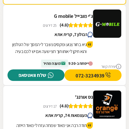
ג'י מובייל G mobile
(4.8)
25 דירוגים
זבולון 7, קרית אתא
גיא בחור צנוע ומקסים נשבר לי המסך של הטלפון
והוא תיקן לי אותו תוך חצי שעה אם יש לכם בעיה
בסלולרי תבואו אחלה שירות ויחס אנושי מהלב
ייפתח ב-9:30
מענה מהיר
יצירת קשר
שלח וואטסאפ
072-3234939
נס אורנג'
(4.8)
17 דירוגים
העצמאות 74, קרית אתא
תודה רבה אני מאוד שמחה עזרו לי מאוד הייתה