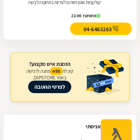
קולקציות אופנתיות ובלעדיות בתחום הלבשה
תחתונה, הלבשת לילה, הלבשת פנאי ובגדי ים וחוף.
פתוח
עד 22:00
המוצרים מעוצבים...
04-6463263
הזמנת איש מקצוע?
קיבלת
מתנה לרכישה
50
₪
באתר ZAPSTORE
לפרטי ההטבה
אניסתי