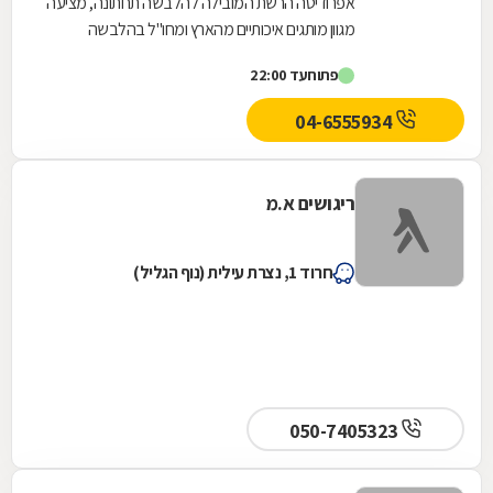
אפרודיטה הרשת המובילה להלבשה תחתונה, מציעה
מגוון מותגים איכותיים מהארץ ומחו"ל בהלבשה
תחתונה. חזיות, תחתונים, כותנות, הלבשה סקסית,
פתוח
עד 22:00
הלבשת...
04-6555934
ריגושים א.מ
חרוד 1, נצרת עילית (נוף הגליל)
050-7405323