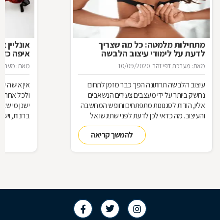
מתחילות מלמטה: כל מה שצריך
אונליין א
לדעת על לימודי עיצוב הלבשה
איפה כדא
תחתונה
תחתונה?
מאת: מערכת דפי זהב
10/09/2020
מאת: מערכת 
עיצוב הלבשה תחתונה הפך כבר מזמן לתחום
אין אישה ש
נחשק ביותר על ידי מעצבים צעירים הנשאבים
ולכל אחת ה
אליו, הודות לסגנונות מתפתחים וחופש המחשבה
ישנן מי שא
והעיצוב. מה כדאי לכן לדעת לפני שתיגשו אל
בחנות, ויש
לימודי העיצוב?
באינטרנט. א
להמשך קריאה
לקחת בחשב