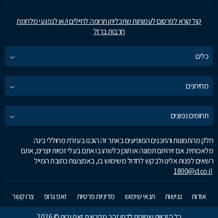
קול קורא לפרסום לעמותות שתכליתן תרומה לחיילים ו/או לנפגעי מלחמת
חרבות ברזל
כלים
מחירונים
תחומים נפוצים
חלק מהתמונות והתכנים המופיעים באתר זה הוכנו בעזרת מחוללי בינה
מלאכותית. אם זיהיתם תמונה או תוכן כלשהו בו אתם בעלי זכויות יוצרים, אתם
רשאים לפנות אלינו ולבקש לחדול משימוש בו, באמצעות כתובת המייל
1800@d.co.il
אודות
נגישות
תנאי שימוש
מדיניות פרטיות
זאפ גרופ
צרו קשר
כל הזכויות שמורות לדפי זהב מקבוצת זאפ גרופ © 2026