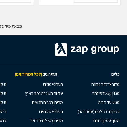
מצאת מידע לא
כלים
מחירונים
(לכל המחירונים)
מדור צרכנות נבונה
תעריפי מוניות
תיקון
מגזין zap דפי זהב
עלויות השכרת רכב בארץ
תיקו
מגיע עד הבית
מחירון רכבים חדשים
תיקו
עסקים מומלצים (עסק זהב)
תעריפי שליחויות
ריהו
הוסף עסק בחינם
מחירון משלוחי פרחים
כרטי