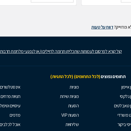
 מדוייק?
דווח על טעות
קול קורא לפרסום לעמותות שתכליתן תרומה לחיילים ו/או לנפגעי מלחמת חרבות
תחומים נפוצים
(לכל התחומים)
(לכל התגיות)
 אייפון
מוניות
אינסטלטורים
ן גלקסי
מוניות שירות
חנויות פרחים
ן טאבלטים
הסעות
עיסויים וטיפולי
ט משרדי
הסעות VIP
מדפים
סי ביקור
שליחויות
אוכל לכלבים