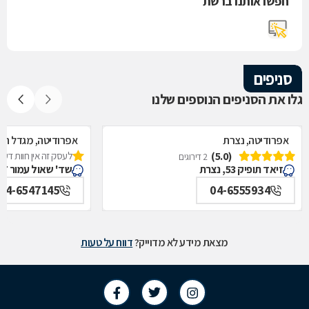
חפשו אותנו ברשת
סניפים
גלו את הסניפים הנוספים שלנו
אפרודיטה, נצרת
אפרודיטה, מגדל ה
(5.0)
לעסק זה אין חוות דעת
2 דירוגים
זיאד תופיק 53, נצרת
שד' שאול עמור 77, מגדל העמק
04-6547145
04-6555934
מצאת מידע לא מדוייק?
דווח על טעות