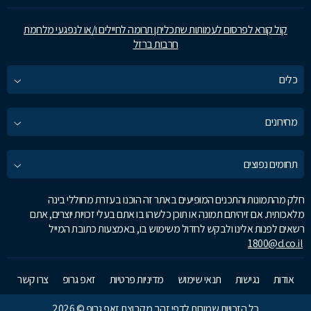
קול קורא לפרסום לעמותות שתכליתן תרומה לחיילים ו/או לנפגעי מלחמת
חרבות ברזל
כלים
מחירונים
תחומים נפוצים
חלק מהתמונות והתכנים המופיעים באתר זה הוכנו בעזרת מחוללי בינה
מלאכותית. אם זיהיתם תמונה או תוכן כלשהו בו אתם בעלי זכויות יוצרים, אתם
רשאים לפנות אלינו ולבקש לחדול משימוש בו, באמצעות כתובת המייל
1800@d.co.il
אודות
נגישות
תנאי שימוש
מדיניות פרטיות
זאפ גרופ
צרו קשר
כל הזכויות שמורות לדפי זהב מקבוצת זאפ גרופ © 2026