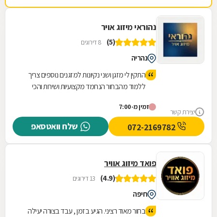
נהוראי מיזוג אויר
(5)
8 דירוגים
נהריה
התקין לי מזגן ושני נקיונות למזגנים נוספים צריך
ללמוד מהבחור הנחמד מקצועיות ושירות והכי
חשוב ניקיון אחרי העבודה והתקשרתי לשאלה
זמין מ-7:00
ליום למחרת על מזגן אחר שהוא חסך לי תשלום
יצירת קשר
נוסף תודה על השירות
שלח וואטסאפ
072-2169782
פואד מיזוג אוויר
(4.9)
13 דירוגים
חיפה
בחור מאוד רציני. הגיע בזמן , עבד בצורה יעילה