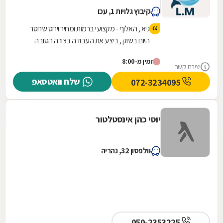
קיבוץ גלויות 1, עכו
גיא , האלוף - מקצועי ברמות ומחיר ויחס שחסר
היום בשוק , ביצע את העבודה בצורה הטובה
ביותר . ממליץ עליו בחום!!!!
זמין מ-8:00
יצירת קשר
שלח וואטסאפ
072-3234095
יוסי כהן אינסטלטור
וולפסון 32, נהריה
050-2353225