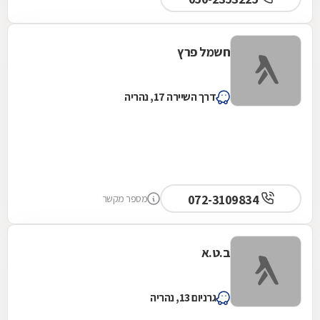
חשמל פרץ
דרך השיירה 17, נהריה
072-3109834
מספר מקשר
ב.ט.א
גרניום 13, נהריה