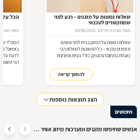
שאלות נפוצות על מזגנים – רגע לפני
הכל על ה
שמתקשרים לטכנאי
מאת: מערכת דפי זהב
05/08/2025
מאת: מערכת 
שאלות נפוצות על המזגן בבית לפני שאתם
הממ”ד שלכ
מזמינים טכנאי – כל התשובות לשאלות הכי
ביומיום? ב
בוערות בתחום המזגנים, כולל בעיות ופתרונות
לדעת על הת
הכי אטום בב
להמשך קריאה
הצג תוצאות נוספות
חיפושים
אנשים שחיפשו מזגנים ומערכות מיזוג אוויר חיפשו גם