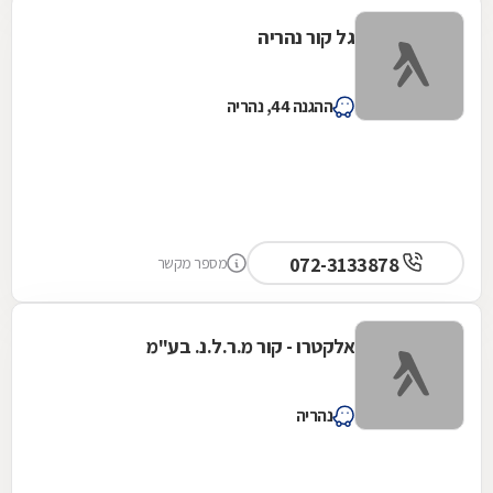
גל קור נהריה
ההגנה 44, נהריה
072-3133878
מספר מקשר
אלקטרו - קור מ.ר.ל.נ. בע"מ
נהריה