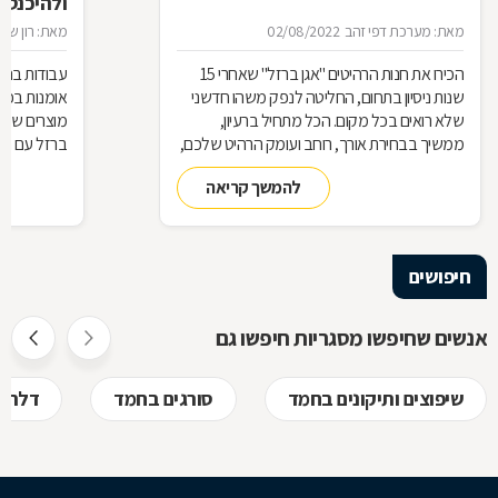
ולהיכנס 
מאת: מערכת דפי זהב
02/08/2022
מאת: רון שגב
הכירו את חנות הרהיטים ''אגן ברזל'' שאחרי 15
עבודות ברזל,
שנות ניסיון בתחום, החליטה לנפק משהו חדשני
אומנות בפנ
שלא רואים בכל מקום. הכל מתחיל ברעיון,
מוצרים שעשו
ממשיך בבחירת אורך, רוחב ועומק הרהיט שלכם,
ברזל עם חומ
ממשיך בייצור מקורי ממיטב חומרי הגלם ומסתיים
תחומים: ריהו
להמשך קריאה
ביצירת הפתרון המרשים והמעשי ביותר עבורכם
על אף היות
בעל יופי רב,
הגלם, על א
הלימודיות
חיפושים
אנשים שחיפשו מסגריות חיפשו גם
שיפוצים ותיקונים בחמד
סורגים בחמד
דלתות