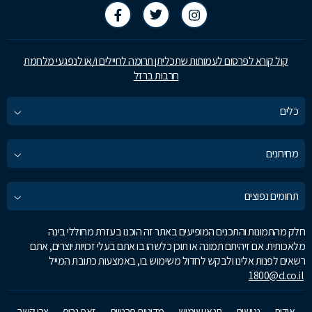
קול קורא לפרסום לעמותות שתכליתן תרומה לחיילים ו/או לנפגעי מלחמת
חרבות ברזל
כלים
מחירונים
תחומים נפוצים
חלק מהתמונות והתכנים המופיעים באתר זה הוכנו בעזרת מחוללי בינה
מלאכותית. אם זיהיתם תמונה או תוכן כלשהו בו אתם בעלי זכויות יוצרים, אתם
רשאים לפנות אלינו ולבקש לחדול משימוש בו, באמצעות כתובת המייל
1800@d.co.il
אודות
נגישות
תנאי שימוש
מדיניות פרטיות
זאפ גרופ
צרו קשר