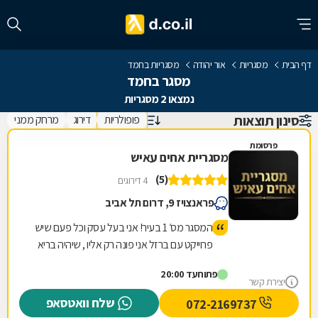
דף הבית
מסגריות
אור יהודה
מסגריות בחמד
מסגר בחמד
נמצאו 2 מסגריות
סינון תוצאות
פופולריות
דירוג
מרחק ממני
פרסומת
מסגריית אחים עאיש
(5)
4 דירוגים
פראנצויז 9, דרום תל אביב
המסגר מס׳ 1 בעיר! אני בעל עסק וכל פעם שיש
פרוייקט עם ברזל אני פונה רק אליו , שיהיה בריא
יש לו ידיים טובות ועבודה מקצועית! עבודה
פתוח
עד 20:00
שלוקחת לאחרים הרבה זמן אצלו קיבלתי
יצירת קשר
במהירות והכל במחיר טוב ששווה לעבודה
שלח וואטסאפ
072-2169737
שנעשית תודה ובהצלחה חבר