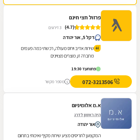
פרזול חצי חינם
(4.7)
3 דירוגים
דקל 5, אור יהודה
שירות אדיב ויחס מעולה, רכשתי כמה פעמים
מחברה זו, מוצרים מצויינים
פתוח
עד 19:30
072-3213506
מספר מקשר
א.מ אלומיניום
היה ראשון לדרג
אור יהודה
המקצוען לתריסים מציע שירות מקיף ואיכותי בתחום