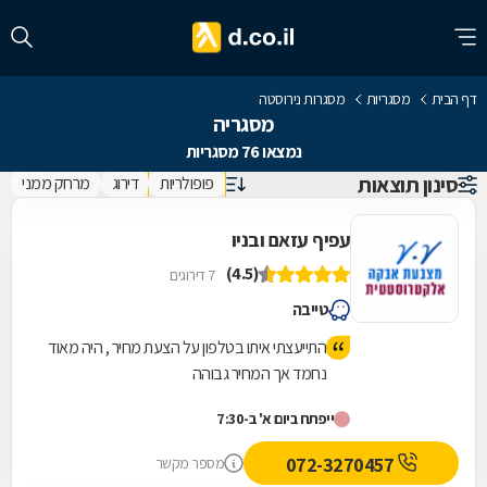
דף הבית
מסגריות
מסגרות נירוסטה
מסגריה
נמצאו 76 מסגריות
סינון תוצאות
פופולריות
דירוג
מרחק ממני
עפיף עזאם ובניו
(4.5)
7 דירוגים
טייבה
התייעצתי איתו בטלפון על הצעת מחיר , היה מאוד
נחמד אך המחיר גבוהה
ייפתח ביום א' ב-7:30
072-3270457
מספר מקשר