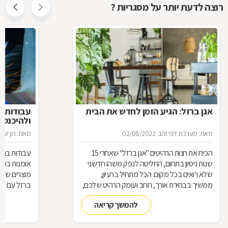
רוצה לדעת יותר על מסגריות ?
אגן ברזל: הגיע הזמן לחדש את הבית
עבודות ב
ולהיכנס 
מאת: מערכת דפי זהב
02/08/2022
מאת: רון שגב
הכירו את חנות הרהיטים ''אגן ברזל'' שאחרי 15
עבודות ברזל,
שנות ניסיון בתחום, החליטה לנפק משהו חדשני
אומנות בפנ
שלא רואים בכל מקום. הכל מתחיל ברעיון,
מוצרים שעשו
ממשיך בבחירת אורך, רוחב ועומק הרהיט שלכם,
ברזל עם חומ
ממשיך בייצור מקורי ממיטב חומרי הגלם ומסתיים
תחומים: ריהו
להמשך קריאה
ביצירת הפתרון המרשים והמעשי ביותר עבורכם
על אף היות
בעל יופי רב,
הגלם, על א