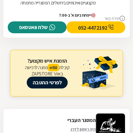
מקצועיים ואיכותיים בירושלים. המסגרייה מתמחה
בתכנון, ייצור והתקנה של גדרות וסורגים המותאמים...
ייפתח ביום א' ב-7:00
יצירת קשר
שלח וואטסאפ
052-4472192
הזמנת איש מקצוע?
קיבלת
מתנה לרכישה
50
₪
באתר ZAPSTORE
לפרטי ההטבה
המסגר העברי
היה ראשון לדרג