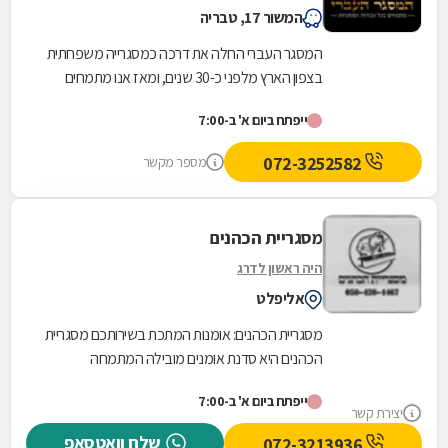
המשור 17, טבריה
המסגר העברי החלה את דרכה כמסגרייה משפחתית
בצפון הארץ מלפני כ-30 שנים, ומאז אנו מתמחים
בתחום המסגרות ועבודות המתכת בכל רחבי הארץ,
ייפתח ביום א' ב-7:00
מציעים...
072-3252582
מספר מקשר
מסגריית הכהנים
היה ראשון לדרג
אליפלט
מסגריית הכהנים: אומנות המתכת בשירותכם מסגריית
הכהנים היא סדנת אומנים מובילה המתמחה
בעבודות מסגרות מגוונות. עם ניסיון עשיר בתחום, אנו
ייפתח ביום א' ב-7:00
מציעים...
יצירת קשר
שלח וואטסאפ
072-3213936