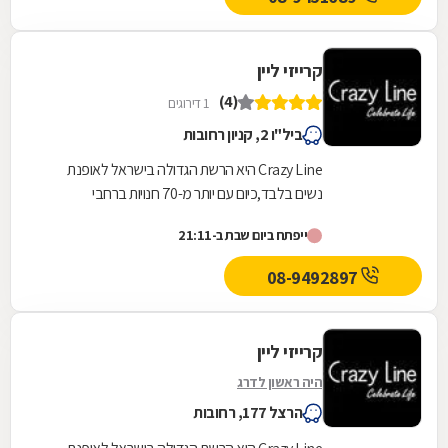
קרייזי ליין
(4)
1 דירוגים
ביל"ו 2, קניון רחובות
Crazy Line היא הרשת הגדולה בישראל לאופנת
נשים בלבד,כיום עם יותר מ-70 חנויות ברחבי
הארץ,הרשת חרטה על דגלה להעניק לקהל הלקוחות
ייפתח ביום שבת ב-21:11
הנאמן שלה בגדים...
08-9492897
קרייזי ליין
היה ראשון לדרג
הרצל 177, רחובות