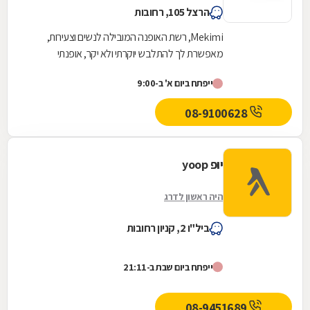
הרצל 105, רחובות
Mekimi, רשת האופנה המובילה לנשים וצעירות,
מאפשרת לך להתלבש יוקרתי ולא יקר, אופנתי
ומעודכן, ומעל הכול, להישאר צנועה. הקו של
ייפתח ביום א' ב-9:00
Mekimi ייחודי...
08-9100628
יופ yoop
היה ראשון לדרג
ביל"ו 2, קניון רחובות
ייפתח ביום שבת ב-21:11
08-9451689