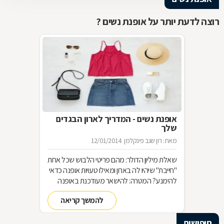
רוצה לדעת יותר על אופנת נשים ?
אופנת נשים - המדריך לארון הבגדים
שלך
מאת: רון שגב פינקלמן
12/01/2014
שאלת מיליון הדולר: מהם פריטי הלבוש שכל אחת
"חייבת" שיהיו לה בארון ומאילו טעויות אופנה כדאי
להימנע? המטרה: להישאר מעודכנת באופנה
מבלי להחליף מלתחה שלמה כל עונה האמצעי:
להמשך קריאה
סדר בארון!
חיפושים