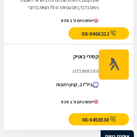
Crazy Line היא הרשת הגדולה בישראל לאופנת
נשים בלבד,כיום עם יותר מ-70 חנויות ברחבי
הארץ,הרשת חרטה על דגלה להעניק לקהל הלקוחות
ייפתח ביום א' ב-8:30
הנאמן שלה בגדים...
08-9466312
קסידי בוטיק
היה ראשון לדרג
ביל"ו 2, קניון רחובות
ייפתח ביום א' ב-9:30
08-9458530
אופנת נשים