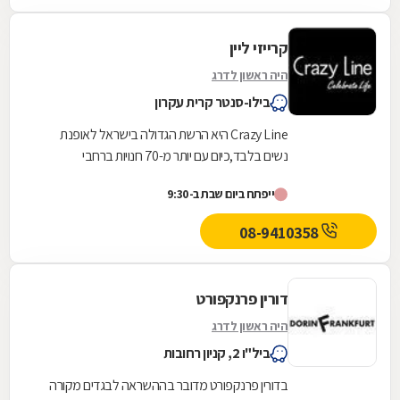
קרייזי ליין
היה ראשון לדרג
בילו-סנטר קרית עקרון
Crazy Line היא הרשת הגדולה בישראל לאופנת
נשים בלבד,כיום עם יותר מ-70 חנויות ברחבי
הארץ,הרשת חרטה על דגלה להעניק לקהל הלקוחות
ייפתח ביום שבת ב-9:30
הנאמן שלה בגדים...
08-9410358
דורין פרנקפורט
היה ראשון לדרג
ביל"ו 2, קניון רחובות
בדורין פרנקפורט מדובר בההשראה לבגדים מקורה