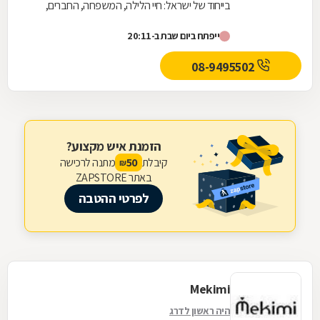
בייחוד של ישראל: חיי הלילה, המשפחה, החברים,
הקשיים ושמחת העשייה במפעל - שהרי מדובר
ייפתח ביום שבת ב-20:11
במעצבת היחידה...
08-9495502
הזמנת איש מקצוע?
קיבלת
מתנה לרכישה
50
₪
באתר ZAPSTORE
לפרטי ההטבה
Mekimi
היה ראשון לדרג