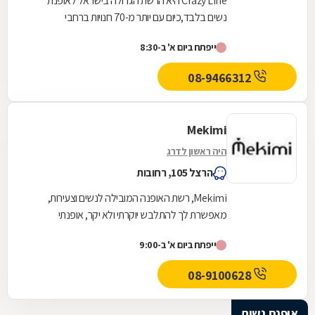
Crazy Line היא הרשת הגדולה בישראל לאופנת
נשים בלבד,כיום עם יותר מ-70 חנויות ברחבי
הארץ,הרשת חרטה על דגלה להעניק לקהל הלקוחות
ייפתח ביום א' ב-8:30
הנאמן שלה בגדים...
08-9466312
Mekimi
היה ראשון לדרג
הרצל 105, רחובות
Mekimi, רשת האופנה המובילה לנשים וצעירות,
מאפשרת לך להתלבש יוקרתי ולא יקר, אופנתי
ומעודכן, ומעל הכול, להישאר צנועה. הקו של
ייפתח ביום א' ב-9:00
Mekimi ייחודי...
08-9100628
אופנת נשים