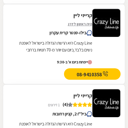
קרייזי ליין
היה ראשון לדרג
בילו-סנטר קרית עקרון
Crazy Line היא הרשת הגדולה בישראל לאופנת
נשים בלבד,כיום עם יותר מ-70 חנויות ברחבי
הארץ,הרשת חרטה על דגלה להעניק לקהל הלקוחות
ייפתח ביום א' ב-9:30
הנאמן שלה בגדים...
08-9410358
קרייזי ליין
(4)
1 דירוגים
ביל"ו 2, קניון רחובות
Crazy Line היא הרשת הגדולה בישראל לאופנת