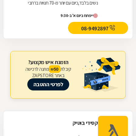
נשים בלבד,כיום עם יותר מ-70 חנויות ברחבי
הארץ,הרשת חרטה על דגלה להעניק לקהל הלקוחות
ייפתח ביום א' ב-9:30
הנאמן שלה בגדים...
08-9492897
הזמנת איש מקצוע?
קיבלת
מתנה לרכישה
50
₪
באתר ZAPSTORE
לפרטי ההטבה
קסידי בוטיק