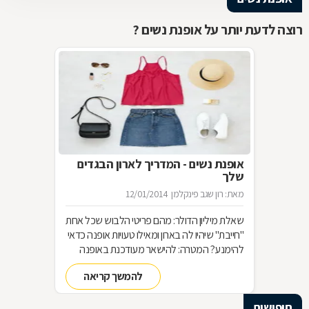
רוצה לדעת יותר על אופנת נשים ?
אופנת נשים - המדריך לארון הבגדים
שלך
מאת: רון שגב פינקלמן
12/01/2014
שאלת מיליון הדולר: מהם פריטי הלבוש שכל אחת
"חייבת" שיהיו לה בארון ומאילו טעויות אופנה כדאי
להימנע? המטרה: להישאר מעודכנת באופנה
מבלי להחליף מלתחה שלמה כל עונה האמצעי:
להמשך קריאה
סדר בארון!
חיפושים