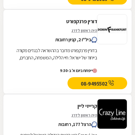
דורין פרנקפורט
היה ראשון לדרג
ביל"ו 2, קניון רחובות
בדורין פרנקפורט מדובר בההשראה לבגדים מקורה
בייחוד של ישראל: חיי הלילה, המשפחה, החברים,
הקשיים ושמחת העשייה במפעל - שהרי מדובר
ייפתח ביום א' ב-9:30
במעצבת היחידה...
08-9495502
קרייזי ליין
היה ראשון לדרג
הרצל 177, רחובות