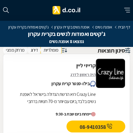
דף הבית
אופנת נשים
אופנת נשים בקרית עקרון
ג'קטים ואפודות בקרית עקרון
ג'קטים ואפודות לנשים בקרית עקרון
נמצאו 8 אופנת נשים
סינון תוצאות
פופולריות
דירוג
מרחק ממני
קרייזי ליין
היה ראשון לדרג
בילו-סנטר קרית עקרון
Crazy Line היא הרשת הגדולה בישראל לאופנת
נשים בלבד,כיום עם יותר מ-70 חנויות ברחבי
הארץ,הרשת חרטה על דגלה להעניק לקהל הלקוחות
ייפתח ביום שבת ב-9:30
הנאמן שלה בגדים...
08-9410358