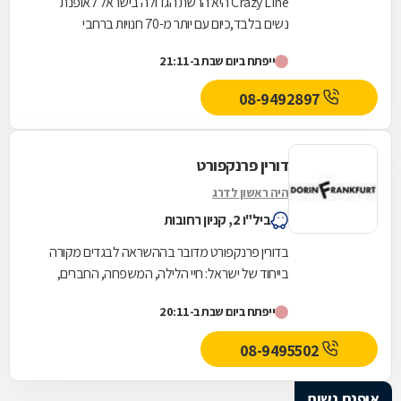
Crazy Line היא הרשת הגדולה בישראל לאופנת
נשים בלבד,כיום עם יותר מ-70 חנויות ברחבי
הארץ,הרשת חרטה על דגלה להעניק לקהל הלקוחות
ייפתח ביום שבת ב-21:11
הנאמן שלה בגדים...
08-9492897
דורין פרנקפורט
היה ראשון לדרג
ביל"ו 2, קניון רחובות
בדורין פרנקפורט מדובר בההשראה לבגדים מקורה
בייחוד של ישראל: חיי הלילה, המשפחה, החברים,
הקשיים ושמחת העשייה במפעל - שהרי מדובר
ייפתח ביום שבת ב-20:11
במעצבת היחידה...
08-9495502
אופנת נשים