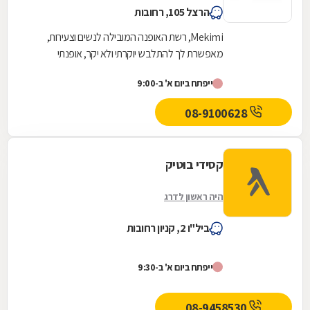
הרצל 105, רחובות
Mekimi, רשת האופנה המובילה לנשים וצעירות,
מאפשרת לך להתלבש יוקרתי ולא יקר, אופנתי
ומעודכן, ומעל הכול, להישאר צנועה. הקו של
ייפתח ביום א' ב-9:00
Mekimi ייחודי...
08-9100628
קסידי בוטיק
היה ראשון לדרג
ביל"ו 2, קניון רחובות
ייפתח ביום א' ב-9:30
08-9458530