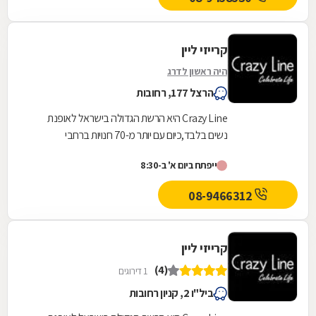
קרייזי ליין
היה ראשון לדרג
הרצל 177, רחובות
Crazy Line היא הרשת הגדולה בישראל לאופנת
נשים בלבד,כיום עם יותר מ-70 חנויות ברחבי
הארץ,הרשת חרטה על דגלה להעניק לקהל הלקוחות
ייפתח ביום א' ב-8:30
הנאמן שלה בגדים...
08-9466312
קרייזי ליין
(4)
1 דירוגים
ביל"ו 2, קניון רחובות