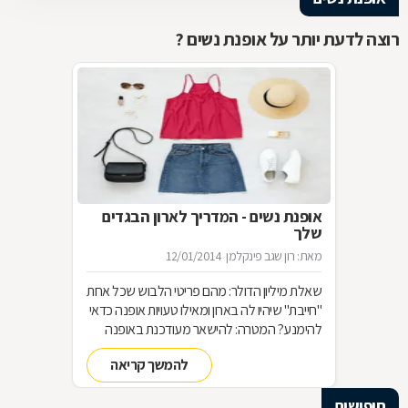
רוצה לדעת יותר על אופנת נשים ?
אופנת נשים - המדריך לארון הבגדים
שלך
מאת: רון שגב פינקלמן
12/01/2014
שאלת מיליון הדולר: מהם פריטי הלבוש שכל אחת
"חייבת" שיהיו לה בארון ומאילו טעויות אופנה כדאי
להימנע? המטרה: להישאר מעודכנת באופנה
מבלי להחליף מלתחה שלמה כל עונה האמצעי:
להמשך קריאה
סדר בארון!
חיפושים