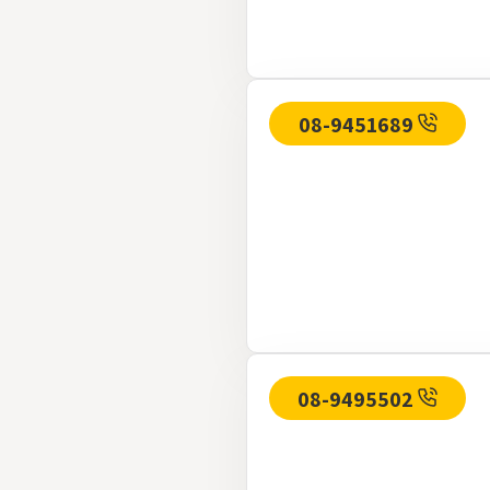
08-9451689
08-9495502