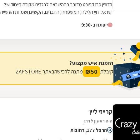
בדורין פרנקפורט מדובר בההשראה לבגדים מקורה בייחוד של
ישראל: חיי הלילה, המשפחה, החברים, הקשיים ושמחת העשייה
במפעל - שהרי מדובר במעצבת היחידה...
ייפתח ב-9:30
הזמנת איש מקצוע?
₪
50
קיבלת
מתנה לרכישה
באתר ZAPSTORE
קרייזי ליין
היה ראשון לדרג
הרצל 177, רחובות