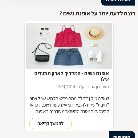
רוצה לדעת יותר על אופנת נשים ?
אופנת נשים - המדריך לארון הבגדים
שלך
מאת: רון שגב פינקלמן
12/01/2014
שאלת מיליון הדולר: מהם פריטי הלבוש שכל אחת
"חייבת" שיהיו לה בארון ומאילו טעויות אופנה כדאי
להימנע? המטרה: להישאר מעודכנת באופנה
מבלי להחליף מלתחה שלמה כל עונה האמצעי:
להמשך קריאה
סדר בארון!
חיפושים