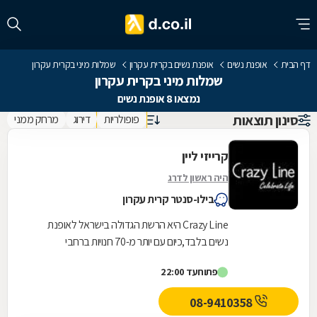
דף הבית
אופנת נשים
אופנת נשים בקרית עקרון
שמלות מיני בקרית עקרון
שמלות מיני בקרית עקרון
נמצאו 8 אופנת נשים
סינון תוצאות
פופולריות
דירוג
מרחק ממני
קרייזי ליין
היה ראשון לדרג
בילו-סנטר קרית עקרון
Crazy Line היא הרשת הגדולה בישראל לאופנת
נשים בלבד,כיום עם יותר מ-70 חנויות ברחבי
הארץ,הרשת חרטה על דגלה להעניק לקהל הלקוחות
פתוח
עד 22:00
הנאמן שלה בגדים...
08-9410358