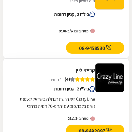
היה ראשון לדרג
ביל"ו 2, קניון רחובות
ייפתח ביום א' ב-9:30
08-9458530
קרייזי ליין
(4)
1 דירוגים
ביל"ו 2, קניון רחובות
Crazy Line היא הרשת הגדולה בישראל לאופנת
נשים בלבד,כיום עם יותר מ-70 חנויות ברחבי
הארץ,הרשת חרטה על דגלה להעניק לקהל הלקוחות
ייפתח ב-21:11
הנאמן שלה בגדים...
08-9492897