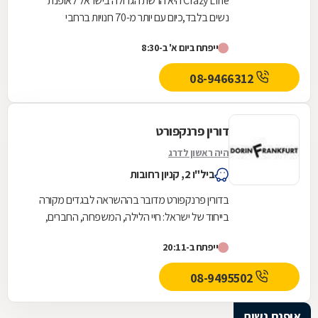
Crazy Line היא הרשת הגדולה בישראל לאופנת
נשים בלבד,כיום עם יותר מ-70 חנויות ברחבי
הארץ,הרשת חרטה על דגלה להעניק לקהל הלקוחות
ייפתח ביום א' ב-8:30
הנאמן שלה בגדים...
08-9466312
דורין פרנקפורט
היה ראשון לדרג
ביל"ו 2, קניון רחובות
בדורין פרנקפורט מדובר בההשראה לבגדים מקורה
בייחוד של ישראל: חיי הלילה, המשפחה, החברים,
הקשיים ושמחת העשייה במפעל - שהרי מדובר
ייפתח ב-20:11
במעצבת היחידה...
08-9495502
אופנת נשים