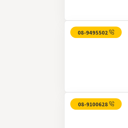
08-9495502
08-9100628