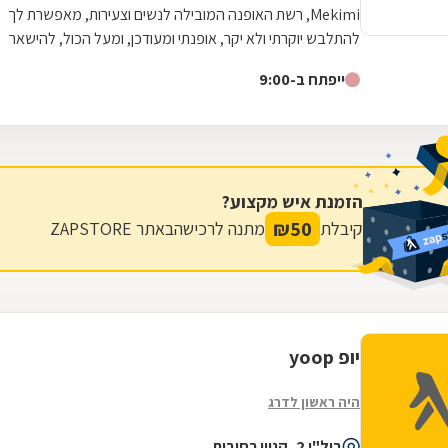
Mekimi, רשת האופנה המובילה לנשים וצעירות, מאפשרת לך
להתלבש יוקרתי ולא יקר, אופנתי ומעודכן, ומעל הכול, להישאר
צנועה. הקו של Mekimi ייחודי...
ייפתח ב-9:00
הזמנת איש מקצוע?
₪
50
קיבלת
מתנה לרכישה
באתר ZAPSTORE
יופ yoop
היה ראשון לדרג
ביל"ו 2, קניון רחובות