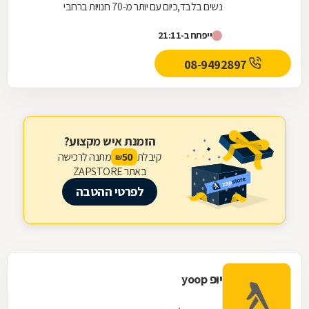
נשים בלבד,כיום עם יותר מ-70 חנויות ברחבי
הארץ,הרשת חרטה על דגלה להעניק לקהל הלקוחות
ייפתח ב-21:11
הנאמן שלה בגדים...
08-9492897
הזמנת איש מקצוע?
קיבלת
מתנה לרכישה
50
₪
באתר ZAPSTORE
לפרטי ההטבה
יופ yoop