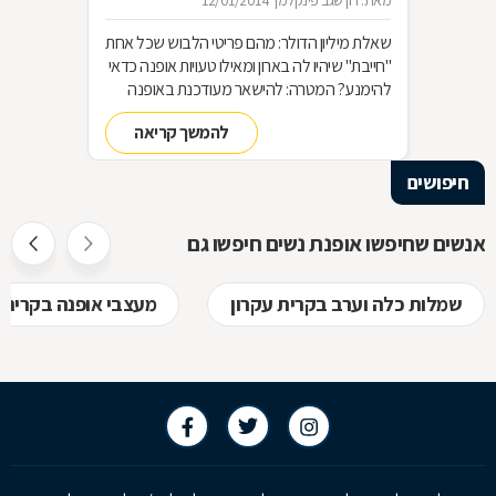
מאת: רון שגב פינקלמן
12/01/2014
שאלת מיליון הדולר: מהם פריטי הלבוש שכל אחת
"חייבת" שיהיו לה בארון ומאילו טעויות אופנה כדאי
להימנע? המטרה: להישאר מעודכנת באופנה
מבלי להחליף מלתחה שלמה כל עונה האמצעי:
להמשך קריאה
סדר בארון!
חיפושים
אנשים שחיפשו אופנת נשים חיפשו גם
שמלות כלה וערב בקרית עקרון
מעצבי אופנה בקרית 