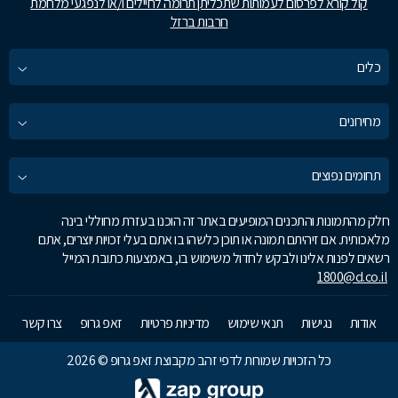
קול קורא לפרסום לעמותות שתכליתן תרומה לחיילים ו/או לנפגעי מלחמת
חרבות ברזל
כלים
מחירונים
תחומים נפוצים
חלק מהתמונות והתכנים המופיעים באתר זה הוכנו בעזרת מחוללי בינה
מלאכותית. אם זיהיתם תמונה או תוכן כלשהו בו אתם בעלי זכויות יוצרים, אתם
רשאים לפנות אלינו ולבקש לחדול משימוש בו, באמצעות כתובת המייל
1800@d.co.il
אודות
נגישות
תנאי שימוש
מדיניות פרטיות
זאפ גרופ
צרו קשר
כל הזכויות שמורות לדפי זהב מקבוצת זאפ גרופ © 2026