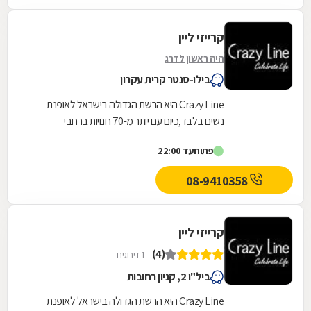
קרייזי ליין
היה ראשון לדרג
בילו-סנטר קרית עקרון
Crazy Line היא הרשת הגדולה בישראל לאופנת
נשים בלבד,כיום עם יותר מ-70 חנויות ברחבי
הארץ,הרשת חרטה על דגלה להעניק לקהל הלקוחות
פתוח
עד 22:00
הנאמן שלה בגדים...
08-9410358
קרייזי ליין
(4)
1 דירוגים
ביל"ו 2, קניון רחובות
Crazy Line היא הרשת הגדולה בישראל לאופנת