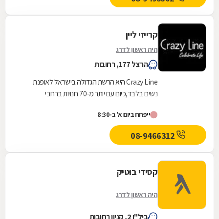
קרייזי ליין
היה ראשון לדרג
הרצל 177, רחובות
Crazy Line היא הרשת הגדולה בישראל לאופנת
נשים בלבד,כיום עם יותר מ-70 חנויות ברחבי
הארץ,הרשת חרטה על דגלה להעניק לקהל הלקוחות
ייפתח ביום א' ב-8:30
הנאמן שלה בגדים...
08-9466312
קסידי בוטיק
היה ראשון לדרג
ביל"ו 2, קניון רחובות