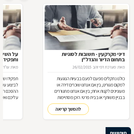
דיני מקרקעין - תשובות לסוגיות
בתחום הדיור והנדל"ן
ותפקידו ש
מאת: מערכת דפי זהב
26/02/2015
מאת: עו"ד א
כולנו נתקלים מפעם לפעם בבעיות הנוגעות
תפקידו של 
למקום מגורינו, בין אם אנחנו שוכרים דירה או
מעוניינים לקנות אחת; בין אם אנחנו מתגוררים
ההסכם הוא ה
בבניין משותף או בבית פרטי. היכן מסתיימות
עליכם ואשר 
זכויותינו ביחס לשכנינו? מה אומר החוק בקשר
הנדרשות לב
להמשך קריאה
לחריגות בנייה? האם בניית ממ"ד מחייבת את כל
החוק, ואשר 
הדיירים וכו'. כדי לקבל מושג בנוגע למעמדנו
הקבלן, או ל
החוקי, מתוך דוגמאות אישיות של סוגיות בתחום
כתוצאה מעב
המקרקעין, ריכזנו שאלות שנשאלו בפורום
חיפושים