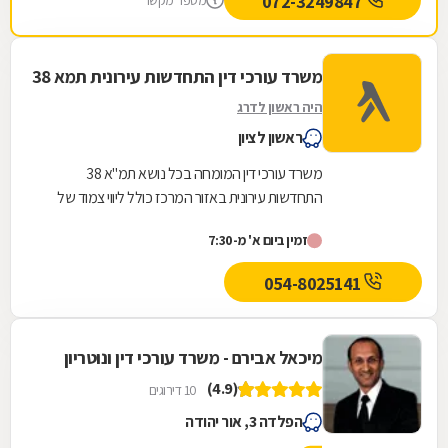
072-3249847
מספר מקשר
משרד עורכי דין התחדשות עירונית תמא 38
היה ראשון לדרג
ראשון לציון
משרד עורכי דין המומחה בכל נושא תמ"א 38
התחדשות עירונית באזור המרכז כולל ליווי צמוד של
הדיירים אל מול היזם והקבלן מהשלב הראשוני ועד
זמין ביום א' מ-7:30
לקבלת...
054-8025141
מיכאל אבירם - משרד עורכי דין ונוטריון
(4.9)
10 דירוגים
הפלדה 3, אור יהודה