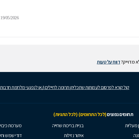
19/05/2026
 מדוייק?
דווח על טעות
קול קורא לפרסום לעמותות שתכליתן תרומה לחיילים ו/או לנפגעי מלחמת חרבות
תחומים נפוצים
(לכל התחומים)
(לכל התגיות)
ן מעליות
בניית בריכות שחייה
מערכות כיבוי
נה
איתור נזילות
דודי שמש וח