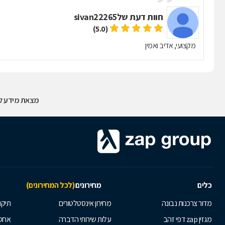
חוות דעת של
sivan22265
(5.0)
מקצועי, אדיב ואמין
מצאת מידע לא
כלים
מחירונים
(לכל המחירונים)
מדור צרכנות נבונה
מחירון אינסטלטורים
תיקו
מגזין zap דפי זהב
עלות שירותי הדברה
אחס