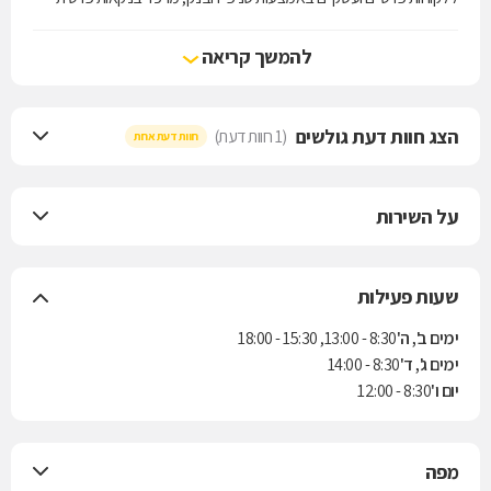
(אגוד Premium) ברמת גן ובחיפה, ובאמצעות ערוצי הבנקאות הישירה:
האינטרנט והמוקד הטלפוני של הבנק, אגוד ישיר. לבנק אגוד חברות בנות
להמשך קריאה
בתחום הליסינג, השקעות ריאליות, חיתום וחברה לנאמנות.
הצג חוות דעת גולשים
(1 חוות דעת)
חוות דעת אחת
על השירות
שעות פעילות
ימים ב', ה'
8:30 - 13:00, 15:30 - 18:00
ימים ג', ד'
8:30 - 14:00
יום ו'
8:30 - 12:00
מפה