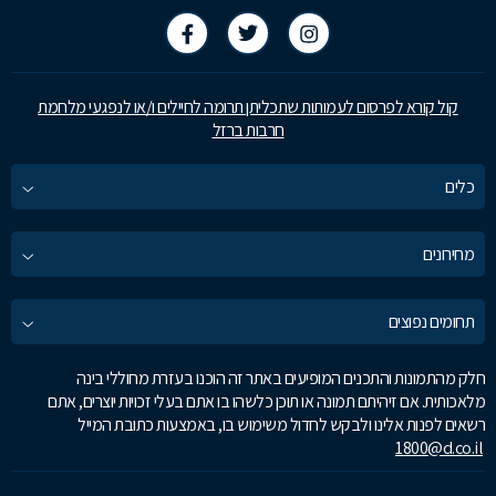
קול קורא לפרסום לעמותות שתכליתן תרומה לחיילים ו/או לנפגעי מלחמת
חרבות ברזל
כלים
מחירונים
תחומים נפוצים
חלק מהתמונות והתכנים המופיעים באתר זה הוכנו בעזרת מחוללי בינה
מלאכותית. אם זיהיתם תמונה או תוכן כלשהו בו אתם בעלי זכויות יוצרים, אתם
רשאים לפנות אלינו ולבקש לחדול משימוש בו, באמצעות כתובת המייל
1800@d.co.il