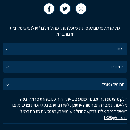
קול קורא לפרסום לעמותות שתכליתן תרומה לחיילים ו/או לנפגעי מלחמת
חרבות ברזל
כלים
מחירונים
תחומים נפוצים
חלק מהתמונות והתכנים המופיעים באתר זה הוכנו בעזרת מחוללי בינה
מלאכותית. אם זיהיתם תמונה או תוכן כלשהו בו אתם בעלי זכויות יוצרים, אתם
רשאים לפנות אלינו ולבקש לחדול משימוש בו, באמצעות כתובת המייל
1800@d.co.il