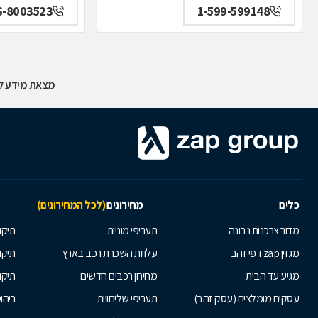
6-8003523
1-599-599148
מצאת מידע לא
כלים
מחירונים
(לכל המחירונים)
מדור צרכנות נבונה
תעריפי מוניות
תיקון
מגזין zap דפי זהב
עלויות השכרת רכב בארץ
תיקו
מגיע עד הבית
מחירון רכבים חדשים
תיקו
עסקים מומלצים (עסק זהב)
תעריפי שליחויות
ריהו