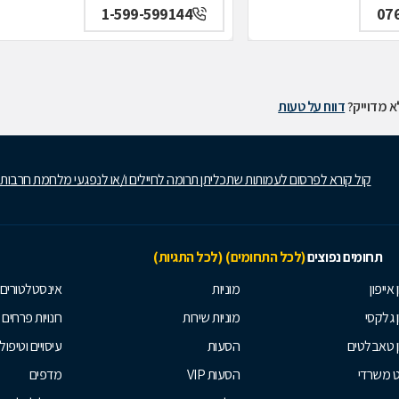
1-599-599144
07
 מדוייק?
דווח על טעות
קול קורא לפרסום לעמותות שתכליתן תרומה לחיילים ו/או לנפגעי מלחמת חרבות
תחומים נפוצים
(לכל התחומים)
(לכל התגיות)
 אייפון
מוניות
אינסטלטורים
ן גלקסי
מוניות שירות
חנויות פרחים
ן טאבלטים
הסעות
עיסויים וטיפולי
ט משרדי
הסעות VIP
מדפים