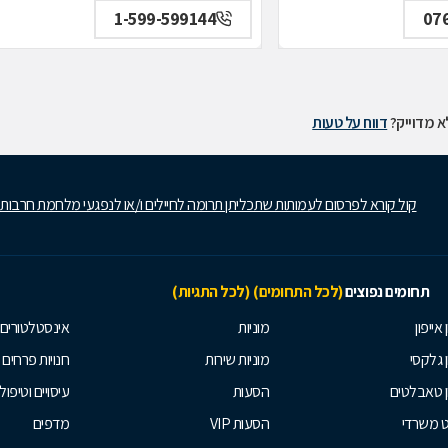
1-599-599144
07
 מדוייק?
דווח על טעות
קול קורא לפרסום לעמותות שתכליתן תרומה לחיילים ו/או לנפגעי מלחמת חרבות
תחומים נפוצים
(לכל התחומים)
(לכל התגיות)
 אייפון
מוניות
אינסטלטורים
ן גלקסי
מוניות שירות
חנויות פרחים
ן טאבלטים
הסעות
עיסויים וטיפולי
ט משרדי
הסעות VIP
מדפים