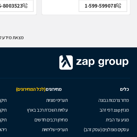
6-8003523
1-599-599078
מצאת מידע לא
כלים
מחירונים
(לכל המחירונים)
מדור צרכנות נבונה
תעריפי מוניות
תיקון
מגזין zap דפי זהב
עלויות השכרת רכב בארץ
תיקו
מגיע עד הבית
מחירון רכבים חדשים
תיקו
עסקים מומלצים (עסק זהב)
תעריפי שליחויות
ריהו