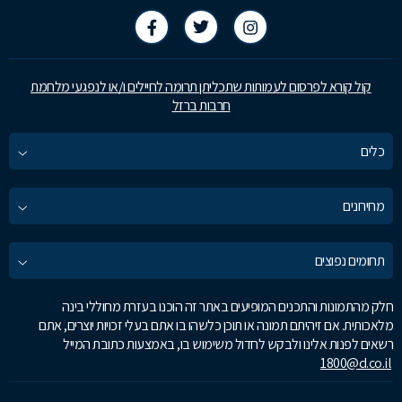
קול קורא לפרסום לעמותות שתכליתן תרומה לחיילים ו/או לנפגעי מלחמת
חרבות ברזל
כלים
מחירונים
תחומים נפוצים
חלק מהתמונות והתכנים המופיעים באתר זה הוכנו בעזרת מחוללי בינה
מלאכותית. אם זיהיתם תמונה או תוכן כלשהו בו אתם בעלי זכויות יוצרים, אתם
רשאים לפנות אלינו ולבקש לחדול משימוש בו, באמצעות כתובת המייל
1800@d.co.il