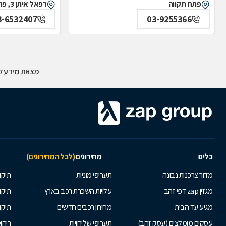
פתח תקווה
רפאל איתן 3, פתח תקווה
3-6532407
03-9255366
מצאת מידע לא
כלים
מחירונים
(לכל המחירונים)
מדור צרכנות נבונה
תעריפי מוניות
תיקון
מגזין zap דפי זהב
עלויות השכרת רכב בארץ
תיקו
מגיע עד הבית
מחירון רכבים חדשים
תיקו
עסקים מומלצים (עסק זהב)
תעריפי שליחויות
ריהו