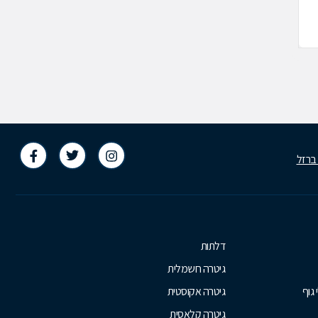
מנחם בגין 38, גבעת שמואל
הנשיא 57, קרית אונו
532407
03-6532407
 ברזל
דלתות
גיטרה חשמלית
 גוף
גיטרה אקוסטית
גיטרה קלאסית