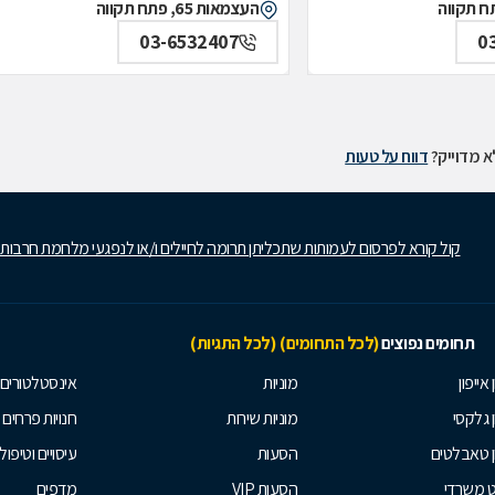
העצמאות 65, פתח תקווה
03-6532407
0
 מדוייק?
דווח על טעות
קול קורא לפרסום לעמותות שתכליתן תרומה לחיילים ו/או לנפגעי מלחמת חרבות
תחומים נפוצים
(לכל התחומים)
(לכל התגיות)
 אייפון
מוניות
אינסטלטורים
ן גלקסי
מוניות שירות
חנויות פרחים
ן טאבלטים
הסעות
עיסויים וטיפולי
ט משרדי
הסעות VIP
מדפים