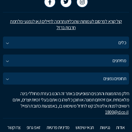
קול קורא לפרסום לעמותות שתכליתן תרומה לחיילים ו/או לנפגעי מלחמת
חרבות ברזל
כלים
מחירונים
תחומים נפוצים
חלק מהתמונות והתכנים המופיעים באתר זה הוכנו בעזרת מחוללי בינה
מלאכותית. אם זיהיתם תמונה או תוכן כלשהו בו אתם בעלי זכויות יוצרים, אתם
רשאים לפנות אלינו ולבקש לחדול משימוש בו, באמצעות כתובת המייל
1800@d.co.il
אודות
נגישות
תנאי שימוש
מדיניות פרטיות
זאפ גרופ
צרו קשר