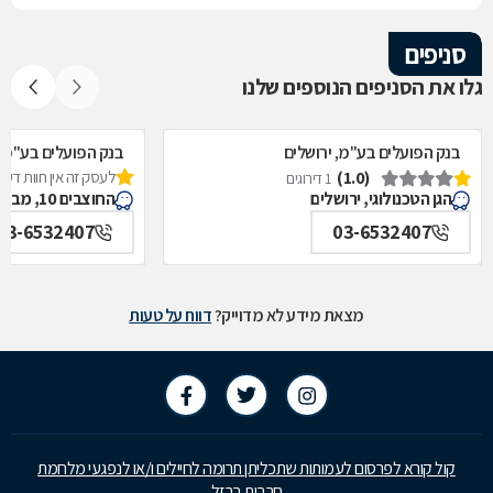
סניפים
גלו את הסניפים הנוספים שלנו
בנק הפועלים בע"מ, ירושלים
בנק הפועלים בע"מ, 
(1.0)
לעסק זה אין חוות דעת
1 דירוגים
הגן הטכנולוגי, ירושלים
החוצבים 10, מבשרת ציון
03-6532407
03-6532407
מצאת מידע לא מדוייק?
דווח על טעות
קול קורא לפרסום לעמותות שתכליתן תרומה לחיילים ו/או לנפגעי מלחמת
חרבות ברזל