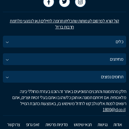
קול קורא לפרסום לעמותות שתכליתן תרומה לחיילים ו/או לנפגעי מלחמת
חרבות ברזל
כלים
מחירונים
תחומים נפוצים
חלק מהתמונות והתכנים המופיעים באתר זה הוכנו בעזרת מחוללי בינה
מלאכותית. אם זיהיתם תמונה או תוכן כלשהו בו אתם בעלי זכויות יוצרים, אתם
רשאים לפנות אלינו ולבקש לחדול משימוש בו, באמצעות כתובת המייל
1800@d.co.il
אודות
נגישות
תנאי שימוש
מדיניות פרטיות
זאפ גרופ
צרו קשר