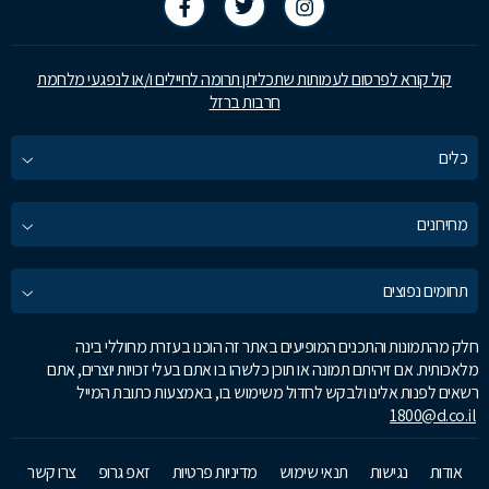
קול קורא לפרסום לעמותות שתכליתן תרומה לחיילים ו/או לנפגעי מלחמת
חרבות ברזל
כלים
מחירונים
תחומים נפוצים
חלק מהתמונות והתכנים המופיעים באתר זה הוכנו בעזרת מחוללי בינה
מלאכותית. אם זיהיתם תמונה או תוכן כלשהו בו אתם בעלי זכויות יוצרים, אתם
רשאים לפנות אלינו ולבקש לחדול משימוש בו, באמצעות כתובת המייל
1800@d.co.il
אודות
נגישות
תנאי שימוש
מדיניות פרטיות
זאפ גרופ
צרו קשר