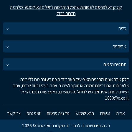
קול קורא לפרסום לעמותות שתכליתן תרומה לחיילים ו/או לנפגעי מלחמת
חרבות ברזל
כלים
מחירונים
תחומים נפוצים
חלק מהתמונות והתכנים המופיעים באתר זה הוכנו בעזרת מחוללי בינה
מלאכותית. אם זיהיתם תמונה או תוכן כלשהו בו אתם בעלי זכויות יוצרים, אתם
רשאים לפנות אלינו ולבקש לחדול משימוש בו, באמצעות כתובת המייל
1800@d.co.il
אודות
נגישות
תנאי שימוש
מדיניות פרטיות
זאפ גרופ
צרו קשר
כל הזכויות שמורות לדפי זהב מקבוצת זאפ גרופ © 2026