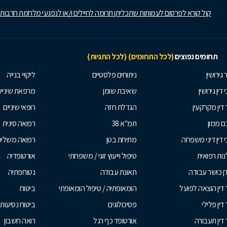
קול קורא לפרסום לעמותות שתכליתן תרומה לחיילים ו/או לנפגעי מלחמת חרבות
תחומים נפוצים
(לכל התחומים)
(לכל התגיות)
 גירושין
ניתוחים פלסטיים
ליקויי בנייה
 דין גירושין
שאיבת שומן
מרפאת שיניי
 דין מקרקעין
הגדלת חזה
רופאי שיניים
 ממון
תמ"א 38
רפואה סינית
י דין דיני משפחה
מתיחת בטן
רפואה משלי
ות רפואית
טיפול וייעוץ זוגי / משפחתי
אורטופדיה
ן כושר עבודה
תאונת עבודה
נטורופתיה
 דין הוצאה לפועל
הומאופתיה / טיפול הומאופתי
ביטוח
דין פלילי
פסיכולוגים
ביטוח נסיעות 
 דין תעבורה
אורטופד כף רגל
רואה חשבון