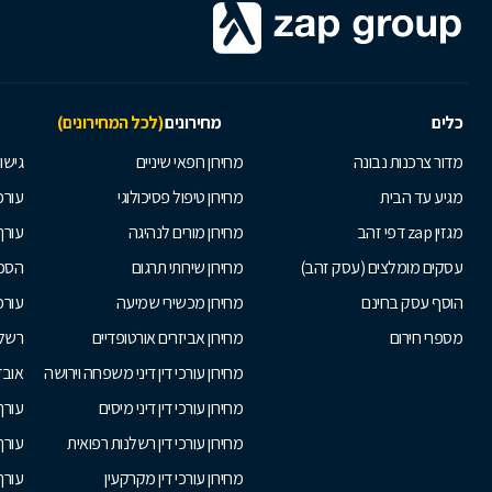
כלים
מחירונים
(לכל המחירונים)
מדור צרכנות נבונה
מחירון רופאי שיניים
גישור
מגיע עד הבית
מחירון טיפול פסיכולוגי
עורכי
מגזין zap דפי זהב
מחירון מורים לנהיגה
עורך
עסקים מומלצים (עסק זהב)
מחירון שירותי תרגום
הסכם
הוסף עסק בחינם
מחירון מכשירי שמיעה
עורכ
מספרי חירום
מחירון אביזרים אורטופדיים
רשלנ
מחירון עורכי דין דיני משפחה וירושה
אובד
מחירון עורכי דין דיני מיסים
עורך
מחירון עורכי דין רשלנות רפואית
עורך 
מחירון עורכי דין מקרקעין
עורך