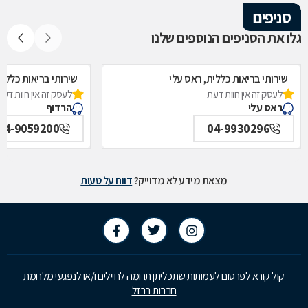
סניפים
גלו את הסניפים הנוספים שלנו
שירותי בריאות כללית, ראס עלי
שירותי בריאות כללית
לעסק זה אין חוות דעת
לעסק זה אין חוות דעת
ראס עלי
הרדוף
04-9059200
04-9930296
מצאת מידע לא מדוייק?
דווח על טעות
קול קורא לפרסום לעמותות שתכליתן תרומה לחיילים ו/או לנפגעי מלחמת
חרבות ברזל