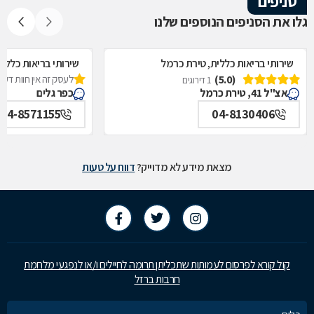
סניפים
גלו את הסניפים הנוספים שלנו
שירותי בריאות כללית, טירת כרמל
שירותי בריאות כללית
(5.0)
לעסק זה אין חוות דעת
1 דירוגים
אצ"ל 41, טירת כרמל
כפר גלים
04-8571155
04-8130406
מצאת מידע לא מדוייק?
דווח על טעות
קול קורא לפרסום לעמותות שתכליתן תרומה לחיילים ו/או לנפגעי מלחמת
חרבות ברזל