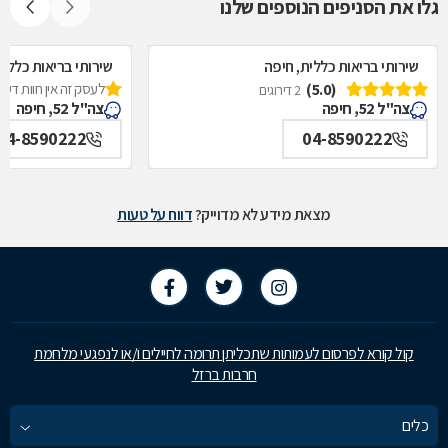
גלו את הסניפים הנוספים שלנו
שירותי בריאות כללית, חיפה
שירותי בריאות כללית
(5.0)
לעסק זה אין חוות דעת
2 דירוגים
צה"ל 52, חיפה
צה"ל 52, חיפה
04-8590222
04-8590222
מצאת מידע לא מדוייק?
דווח על טעות
קול קורא לפרסום לעמותות שתכליתן תרומה לחיילים ו/או לנפגעי מלחמת
חרבות ברזל
כלים