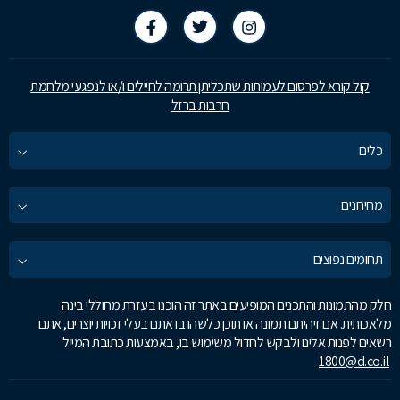
קול קורא לפרסום לעמותות שתכליתן תרומה לחיילים ו/או לנפגעי מלחמת
חרבות ברזל
כלים
מחירונים
תחומים נפוצים
חלק מהתמונות והתכנים המופיעים באתר זה הוכנו בעזרת מחוללי בינה
מלאכותית. אם זיהיתם תמונה או תוכן כלשהו בו אתם בעלי זכויות יוצרים, אתם
רשאים לפנות אלינו ולבקש לחדול משימוש בו, באמצעות כתובת המייל
1800@d.co.il