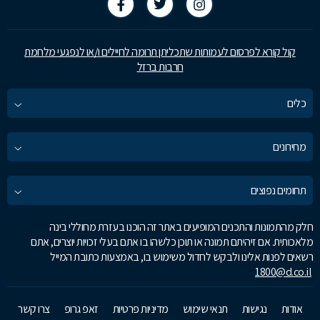
קול קורא לפרסום לעמותות שתכליתן תרומה לחיילים ו/או לנפגעי מלחמת
חרבות ברזל
כלים
מחירונים
תחומים נפוצים
חלק מהתמונות והתכנים המופיעים באתר זה הוכנו בעזרת מחוללי בינה
מלאכותית. אם זיהיתם תמונה או תוכן כלשהו בו אתם בעלי זכויות יוצרים, אתם
רשאים לפנות אלינו ולבקש לחדול משימוש בו, באמצעות כתובת המייל
1800@d.co.il
אודות
נגישות
תנאי שימוש
מדיניות פרטיות
זאפ גרופ
צרו קשר