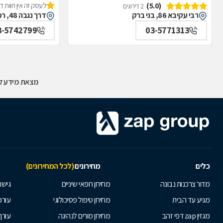
(5.0)
לעסק זה אין חוות 
2 דירוגים
רבי עקיבא 86, בני ברק
דרך נגבה 48, רמת גן
3-5742799
03-5771313
מצאת מידע לא
כלים
מחירונים
(לכל המחירונים)
מדור צרכנות נבונה
מחירון רופאי שיניים
גישור
מגיע עד הבית
מחירון טיפול פסיכולוגי
עורכי
מגזין zap דפי זהב
מחירון מורים לנהיגה
עורך