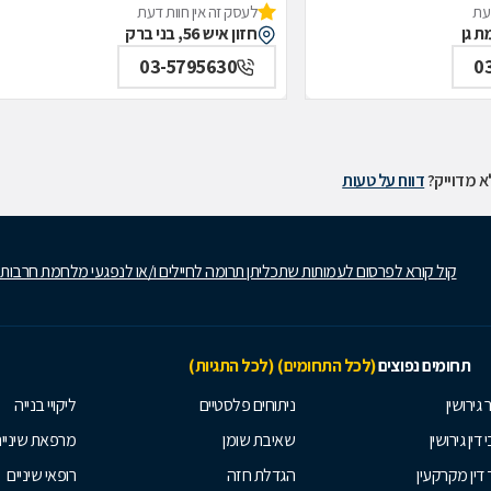
דעת
לעסק זה אין חוות דעת
חזון איש 56, בני ברק
03-5795630
0
 מדוייק?
דווח על טעות
קול קורא לפרסום לעמותות שתכליתן תרומה לחיילים ו/או לנפגעי מלחמת חרבות
תחומים נפוצים
(לכל התחומים)
(לכל התגיות)
 גירושין
ניתוחים פלסטיים
ליקויי בנייה
 דין גירושין
שאיבת שומן
מרפאת שיניי
 דין מקרקעין
הגדלת חזה
רופאי שיניים