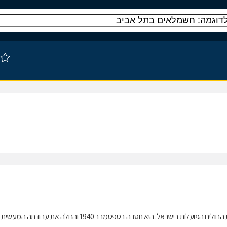
מכבי שירותי בריאות(בשמה הקודם: קופת חולים מכבי) היא אחת מארבע קופות החולים הפועלות בישראל. היא נוסדה בספטמבר 1940 והחלה את עבודתה המעשית