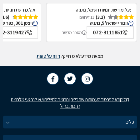
א.ל.מ רשת חנויות חשמל, נתניה
א.ל.מ רשת חנויות ח
(4.6)
(3.2)
11 דירוגים
גיבורי ישראל 5, נתניה
ויצמן 301, כפר סבא
72-3119427
072-3111851
מספר מקשר
מצאת מידע לא מדוייק?
דווח על טעות
קול קורא לפרסום לעמותות שתכליתן תרומה לחיילים ו/או לנפגעי מלחמת
חרבות ברזל
כלים