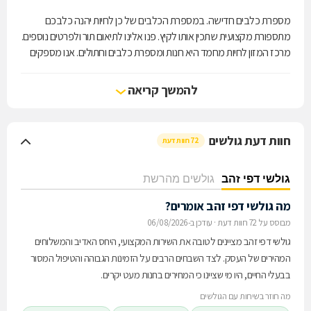
מספרת כלבים חדישה. במספרת הכלבים של כן לחיות יהנה כלבכם
מתספורת מקצועית שתכין אותו לקיץ. פנו אלינו לתיאום תור ולפרטים נוספים.
מרכז המזון לחיות מחמד היא חנות ומספרת כלבים וחתולים. אנו מספקים
מזון איכותי (רטוב ויבש) לכלבים וחתולים במחירים אטרקטיביים במיוחד
הכוללים משלוח עד בית הלקוח. בחנות ישנם דגים, ציפורים, זוחלים
להמשך קריאה
ומכרסמים וכל הציוד הנלווה.
חוות דעת גולשים
72 חוות דעת
גולשי דפי זהב
גולשים מהרשת
מה גולשי דפי זהב אומרים?
מבוסס על 72 חוות דעת
·
עודכן ב-06/08/2026
גולשי דפי זהב מציינים לטובה את השירות המקצועי, היחס האדיב והמשלוחים
המהירים של העסק. לצד השבחים הרבים על הזמינות הגבוהה והטיפול המסור
בבעלי החיים, היו מי שציינו כי המחירים בחנות מעט יקרים.
מה חוזר בשיחות עם הגולשים