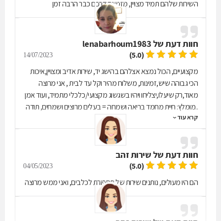
השירות שלהם תמיד מצויין, מזמינה דרכם כבר הרבה זמן
חוות דעת של
lenabarhoum1983
(5.0)
14/07/2023
מקצועיים, הכול נמצא אצלהם בהישג יד, שירות אדיב ומצויין,איכות
הכי גבוהה שיש,זמינות, משלוח מהיר וקל עד לבית , אני מרוצה
מאוד,רק שיעלו,יצליחו ויהיו בשגשוג מקצועי/כלכלי מתמיד, ועוד אמן
..מומלץ: חיית מחמד בריאה ושמחה = בעלים מרוצים ושמחים, תודה
קרא עוד
רבה לכם על הכול🔥🔥🔥🔥🌸🌸🌸🌸🤍
חוות דעת של
שירות זהב
(5.0)
04/05/2023
הם היו מעולים, נותנים שירות של תספורת לכלבים, ואני ממש מרוצה