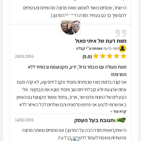
הי שחר, שמחים מאוד לשמוע שאת מרוצה מהשירות ומבטיחים
להמשיך כך גם בעתיד. תודה רבה על הפרגון :)
חוות דעת של
איתי פאול
חוות הדעת
אומתה ע”י קבלה
(5.0)
24/01/2016
חנות מעולה עם מבחר גדול, ידע, מקצוענות ובמחיר ללא
תחרות!!!
אני קונה בחנות מאז שנפתחה ותמיד מקבל יחס vip, לא קרה פעם
אחת שהגעתי ולא קיבלתי יחס טוב ותמיד מוצא את מבוקשי.. אלי
הבעלים של החנות אדם ישר, אדיב, נחמד ומאוד מקצועי! גם כשאין
באפשרותי להגיע אני מזמין טלפונית והם שולחים לכל האיזור ללא
קרא עוד
חיוב ובאותו היום וכמובן המחירים.. פשוט ללא תחרות!!!
תגובת בעל העסק
14/02/2016
הי איתי,ראשית תודה רבה על הפרגון :) אנו שמחים שאתה מרוצה
מהשירות ונשמח לעמוד לרשותך בכל עת.