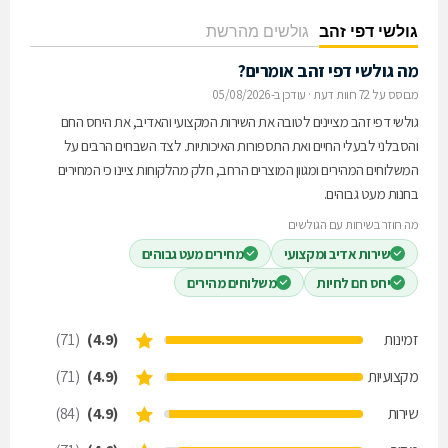
גולשי דפי זהב
גולשים מהרשת
מה גולשי דפי זהב אומרים?
מבוסס על 72 חוות דעת
·
עודכן ב-05/08/2026
גולשי דפי זהב מציינים לטובה את השירות המקצועי והאדיב, את היחס החם
והסבלני לבעלי החיים ואת התספורות האיכותיות. לצד השבחים הרבים על
המשלוחים המהירים ומגוון המוצרים הרחב, חלק מהלקוחות ציינו כי המחירים
בחנות מעט גבוהים.
מה חוזר בשיחות עם הגולשים
שירות אדיב ומקצועי
מחירים מעט גבוהים
יחס חם לחיות
משלוחים מהירים
זמינות
(4.9)
(71)
מקצועיות
(4.9)
(71)
שירות
(4.9)
(84)