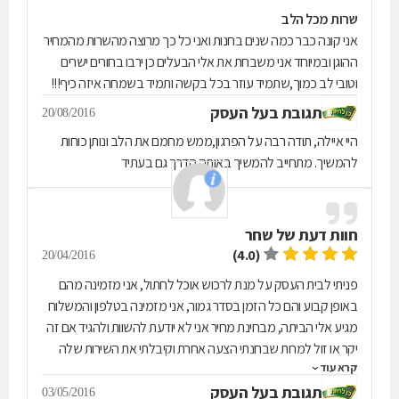
שרות מכל הלב
אני קונה כבר כמה שנים בחנות ואני כל כך מרוצה מהשרות מהמחיר
ההוגן ובמיוחד אני משבחת את אלי הבעלים כן ירבו בחורים ישרים
וטובי לב כמוך,שתמיד עוזר בכל בקשה ותמיד בשמחה איזה כיף!!!
תגובת בעל העסק
20/08/2016
היי איילה, תודה רבה על הפרגון,ממש מחמם את הלב ונותן כוחות
להמשיך. מתחייב להמשיך באותה הדרך גם בעתיד
חוות דעת של
שחר
(4.0)
20/04/2016
פניתי לבית העסק על מנת לרכוש אוכל לחתול, אני מזמינה מהם
באופן קבוע והם כל הזמן בסדר גמור, אני מזמינה בטלפון והמשלוח
מגיע אלי הביתה, מבחינת מחיר אני לא יודעת להשוות ולהגיד אם זה
יקר או זול למרות שבחנתי הצעה אחרת וקיבלתי את השירות שלה
קרא עוד
ואף הזמנתי מהם ופשוט לא הגיע לי האוכל אז בחרתי כן לבחור בהם
תגובת בעל העסק
שוב, בהשוואה לשניהם הטווח מחירים היו דומים.
03/05/2016