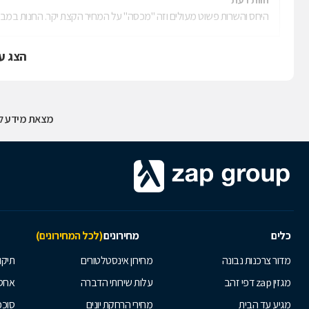
היחס והשרות פשוט מעולים וזה "מכסה" על המחיר הקצת יקר. החנות במב
הצג ע
מצאת מידע לא
כלים
מחירונים
(לכל המחירונים)
מדור צרכנות נבונה
מחירון אינסטלטורים
תיקו
מגזין zap דפי זהב
עלות שירותי הדברה
אחס
מגיע עד הבית
מחירי הרחקת יונים
סוככ