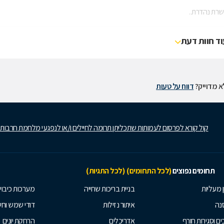
שרת נהדרת..
וד חוות דעת
 מדוייק?
דווח על טעות
קול קורא לפרסום לעמותות שתכליתן תרומה לחיילים ו/או לנפגעי מלחמת חרבות
תחומים נפוצים
(לכל התחומים)
(לכל התגיות)
ן מעליות
בניית בריכות שחייה
מערכות כיבוי
נה
איתור נזילות
דודי שמש וח
ים וסגירות חורף
אדריכלים
הרחקת יונים