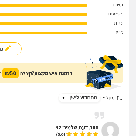
זמינות
מקצועיות
שירות
מחיר
כת
₪
50
הזמנת איש מקצוע?
קיבלת
מת
מיון לפי:
חוות דעת של
מירי לוי
(5.0)