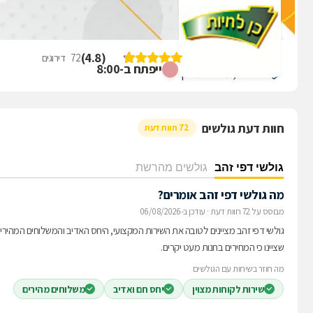
ביקורת על כן לחיות
)
4.8
(
72
דירוגים
ייפתח ב-8:00
חצב 16, מבשרת ציון
חוות דעת גולשים
72 חוות דעת
גולשי דפי זהב
גולשים מהרשת
מה גולשי דפי זהב אומרים?
מבוסס על 72 חוות דעת
·
עודכן ב-06/08/2026
גולשי דפי זהב מציינים לטובה את השירות המקצועי, היחס האדיב והמשלוחים המהירי
שציינו כי המחירים בחנות מעט יקרים.
מה חוזר בשיחות עם הגולשים
שירות לקוחות מצוין
יחס חם ואדיב
משלוחים מהירים