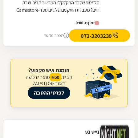
הלפטופ שלכם התקלקל? המחשב הביתי שבק
חיים? מעבדת התיקונים של גיים סטור-Gamestore
היא בדיוק מה שאתם צריכים! גיים סטור היא רשת
זמין מ-9:00
חנויות מחשבים...
072-3203239
מספר מקשר
הזמנת איש מקצוע?
קיבלת
מתנה לרכישה
50
₪
באתר ZAPSTORE
לפרטי ההטבה
נייט נט