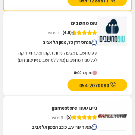
055-7288877
טופ מחשבים
(4.6)
3 דירוגים
פנחס רוזן 72, צפון תל אביב
טופ מחשבים מציעה שירותי תיקון, תמיכה ותחזוקה
לכל סוגי המחשבים (כולל למחשבים ניידים ונייחים)
ללקוחות פרטיים, עסקים, מוסדות וארגונים בכל גודל...
זמין מ-8:00
054-2070080
גיים סטור gamestore
(5)
5 דירוגים
מאיר יערי 19, כוכב הצפון תל אביב