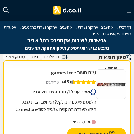
דף הבית
מחשבים - אחזקה ושירות
מחשבים - אחזקה ושירות בתל אביב
אפשרות
לשירות אקספרס בתל אביב
אפשרות לשירות אקספרס בתל אביב
נמצאו 12 שירותי תמיכה, תיקון ותחזוקת מחשבים
סינון תוצאות
פופולריות
דירוג
מרחק ממני
פרסומת
גיים סטור gamestore
(4.5)
6 דירוגים
מאיר יערי 19, כוכב הצפון תל אביב
הלפטופ שלכם התקלקל? המחשב הביתי שבק
חיים? מעבדת התיקונים של גיים סטור-Gamestore
היא בדיוק מה שאתם צריכים! גיים סטור היא רשת
זמין מ-9:00
חנויות מחשבים...