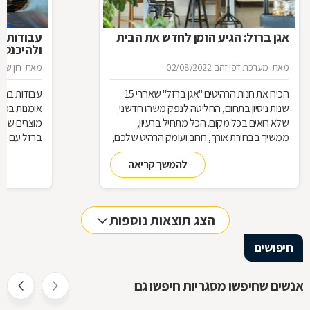
אגן ברזל: הגיע הזמן לחדש את הבית
עבודות ב
ולהיכנס 
מאת: מערכת דפי זהב
02/08/2022
מאת: רון שגב
הכירו את חנות הרהיטים ''אגן ברזל'' שאחרי 15
עבודות ברזל,
שנות ניסיון בתחום, החליטה לנפק משהו חדשני
אומנות בפנ
שלא רואים בכל מקום. הכל מתחיל ברעיון,
מוצרים שעשו
ממשיך בבחירת אורך, רוחב ועומק הרהיט שלכם,
ברזל עם חומ
ממשיך בייצור מקורי ממיטב חומרי הגלם ומסתיים
תחומים: ריהו
להמשך קריאה
ביצירת הפתרון המרשים והמעשי ביותר עבורכם
על אף היות
בעל יופי רב,
הגלם, על א
הלימודיות
הצג תוצאות נוספות
חיפושים
אנשים שחיפשו מסגריות חיפשו גם