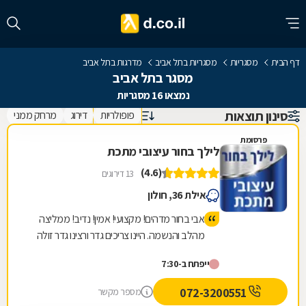
דף הבית
מסגריות
מסגריות בתל אביב
מדרגות בתל אביב
מסגר בתל אביב
נמצאו 16 מסגריות
סינון תוצאות
פופולריות
דירוג
מרחק ממני
פרסומת
לילך בחור עיצובי מתכת
(4.6)
13 דירוגים
אילת 36, חולון
אבי בחור מדהים! מקצועי! אמין! נדיב! ממליצה
מהלב והנשמה. היינו צריכים גדר ורצינו גדר זולה
מאחר והבניין עובד פינוי בינוי, אבי הסביר שהוא
ייפתח ב-7:30
לא ממליץ על הגדר שרצינו, אבל אנחנו
התעקשנו כי רצינו זול. ביום ההתקנה אבי שם לנו
072-3200551
מספר מקשר
גדר יותר יקרה כי זה היה בניגוד למה שהמליץ