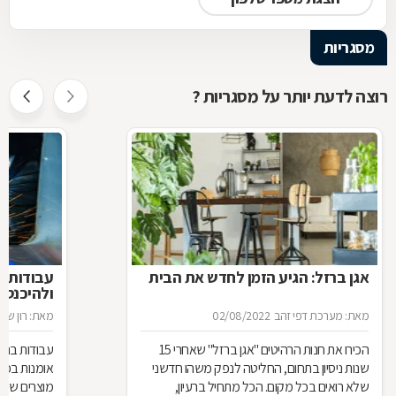
מסגריות
רוצה לדעת יותר על מסגריות ?
אגן ברזל: הגיע הזמן לחדש את הבית
עבודות ב
ולהיכנס 
מאת: מערכת דפי זהב
02/08/2022
מאת: רון שגב
הכירו את חנות הרהיטים ''אגן ברזל'' שאחרי 15
עבודות ברזל,
שנות ניסיון בתחום, החליטה לנפק משהו חדשני
אומנות בפנ
שלא רואים בכל מקום. הכל מתחיל ברעיון,
מוצרים שעשו