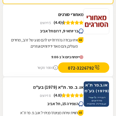
ולקח מחיר נמוך לפי הגדר הוזלה. בעניין התשלום
גם היינו בהלם, הוא התקין את הגדר ללא מקדמה
מאחורי סורגים
על סמך מילה וגבה את הכסף מהקבלן, בנוסף
(4.4)
הגיע בזמן ותיתק את העבודה. עד היום אנחנו
5 דירוגים
בקשר של חג שמח וכדומה מאחר שבאמת אדם
בר יוחאי 9, דרום תל אביב
נדיר שעושה הכל מהלב והנשמה, לכל שאלה
איזו עבודה נהדרת! יש להם מגע של זהב, מחירים
אשמח לעזור, אפרת ברוכים
מעולים, והם מאוד ידידותיים ועוזרים.
ייפתח ביום א' ב-9:00
072-3226792
מספר מקשר
או. ב. פר. ת"א (1979) בע"מ
(4.8)
8 דירוגים
הצפירה 15, תל אביב
חוויית שירות מצוינת! פניתי ל או.ב.פ. פר ת״א