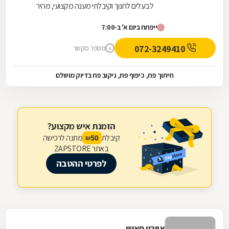
לבעלים לחנוך וקיבלתי מענה מקצועי, מהיר
ואדיב. המוצרים איכותיים מאוד, עומדים
ייפתח ביום א' ב-7:00
בסטנדרטים גבוהים, וההתאמה לצרכים שלי
הייתה מדויקת. הצוות סבלני, זמין ומסביר פנים
072-3249410
מספר מקשר
לאורך כל התהליך. בהחלט מקום שאפשר
לסמוך עליו – ממליץ בחום!
חיתוך פח, כיפוף פח, ניקוב פח בדיוק מושלם
הזמנת איש מקצוע?
קיבלת
מתנה לרכישה
50
₪
באתר ZAPSTORE
לפרטי ההטבה
איירון פאשן