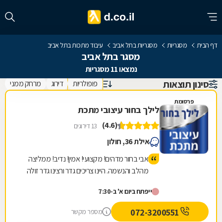
דף הבית
מסגריות
מסגריות בתל אביב
עיבוד מתכות בתל אביב
מסגר בתל אביב
נמצאו 11 מסגריות
סינון תוצאות
פופולריות
דירוג
מרחק ממני
פרסומת
לילך בחור עיצובי מתכת
(4.6)
13 דירוגים
אילת 36, חולון
אבי בחור מדהים! מקצועי! אמין! נדיב! ממליצה
מהלב והנשמה. היינו צריכים גדר ורצינו גדר זולה
מאחר והבניין עובד פינוי בינוי, אבי הסביר שהוא
ייפתח ביום א' ב-7:30
לא ממליץ על הגדר שרצינו, אבל אנחנו
התעקשנו כי רצינו זול. ביום ההתקנה אבי שם לנו
072-3200551
מספר מקשר
גדר יותר יקרה כי זה היה בניגוד למה שהמליץ