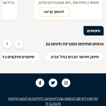
ממשיך בבחירת אורך, רוחב ועומק הרהיט שלכם,
ברזל עם חומ
ממשיך בייצור מקורי ממיטב חומרי הגלם ומסתיים
תחומים: ריהו
להמשך קריאה
ביצירת הפתרון המרשים והמעשי ביותר עבורכם
על אף היות
בעל יופי רב,
הגלם, על א
הלימודיות
חיפושים
אנשים שחיפשו מסגריות חיפשו גם
חיזוק ושימור מבנים בתל אביב
שיפוצים ותיקונים בתל
קול קורא לפרסום לעמותות שתכליתן תרומה לחיילים ו/או לנפגעי מלחמת
חרבות ברזל