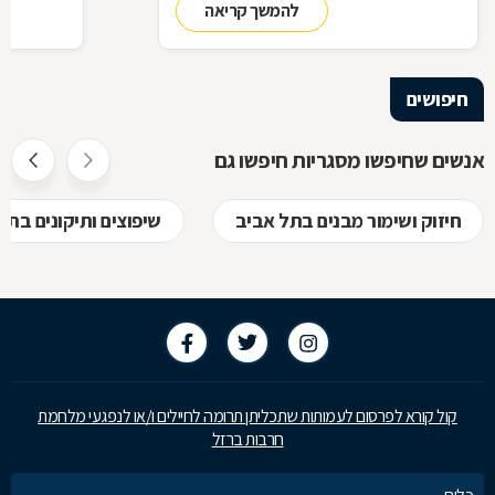
להמשך קריאה
ביצירת הפתרון המרשים והמעשי ביותר עבורכם
על אף היות
בעל יופי רב,
הגלם, על א
הלימודיות
חיפושים
אנשים שחיפשו מסגריות חיפשו גם
חיזוק ושימור מבנים בתל אביב
שיפוצים ותיקונים בתל
קול קורא לפרסום לעמותות שתכליתן תרומה לחיילים ו/או לנפגעי מלחמת
חרבות ברזל