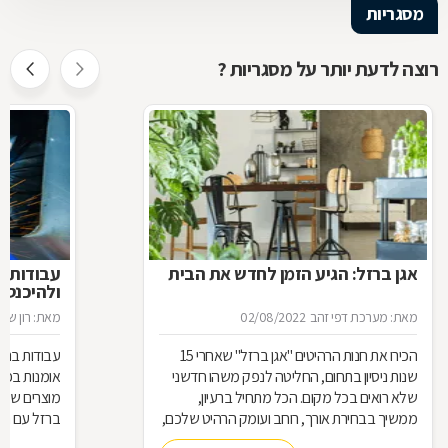
מסגריות
רוצה לדעת יותר על מסגריות ?
אגן ברזל: הגיע הזמן לחדש את הבית
עבודות ב
ולהיכנס 
מאת: מערכת דפי זהב
02/08/2022
מאת: רון שגב
הכירו את חנות הרהיטים ''אגן ברזל'' שאחרי 15
עבודות ברזל,
שנות ניסיון בתחום, החליטה לנפק משהו חדשני
אומנות בפנ
שלא רואים בכל מקום. הכל מתחיל ברעיון,
מוצרים שעשו
ממשיך בבחירת אורך, רוחב ועומק הרהיט שלכם,
ברזל עם חומ
ממשיך בייצור מקורי ממיטב חומרי הגלם ומסתיים
תחומים: ריהו