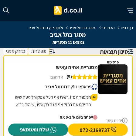
דף הבית
מסגריות
מסגריות בתל אביב
גלוון באבץ חם בתל אביב
מסגר בתל אביב
נמצאו 11 מסגריות
סינון תוצאות
פופולריות
מרחק ממני
פרסומת
מסגריית אחים עאיש
(5)
4 דירוגים
פראנצויז 9, דרום תל אביב
המסגר מס׳ 1 בעיר! אני בעל עסק וכל פעם שיש
פרוייקט עם ברזל אני פונה רק אליו , שיהיה בריא
יש לו ידיים טובות ועבודה מקצועית! עבודה
ייפתח ביום א' ב-8:00
שלוקחת לאחרים הרבה זמן אצלו קיבלתי
יצירת קשר
במהירות והכל במחיר טוב ששווה לעבודה
שלח וואטסאפ
072-2169737
שנעשית תודה ובהצלחה חבר